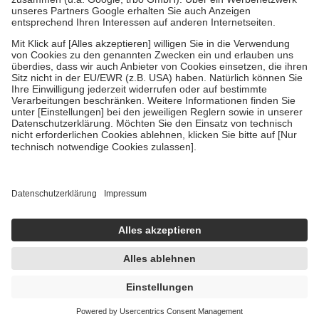
Verordnung.
Um das Engagement der Versicherten für ihre eigene Gesundheit zu
stärken und die besondere Stellung der Familie zu unterstützen,
fallen
keine Zuzahlungen
an bei:
• Kindern und Jugendlichen bis zum vollendeten 18. Lebensjahr
mit Ausnahme der Fahrkosten
• Untersuchungen zur Vorsorge und Früherkennung, die von der
GKV getragen werden
• empfohlenen Schutzimpfungen
• Harn- und Blutteststreifen
Wir nutzen Trusted Shops als unabhängigen Dienstleister für die
Einholung von Bewertungen. Trusted Shops hat Maßnahmen
getroffen, um sicherzustellen, dass es sich um echte Bewertungen
handelt. Mehr Informationen findest du hier:
https://help.etrusted.com/hc/de/articles/4419944605341
Einige Bilder und Inhalte wurden unter Zuhilfenahme künstlicher
Intelligenz erstellt.
UVP:
32,90 €
31,58 €