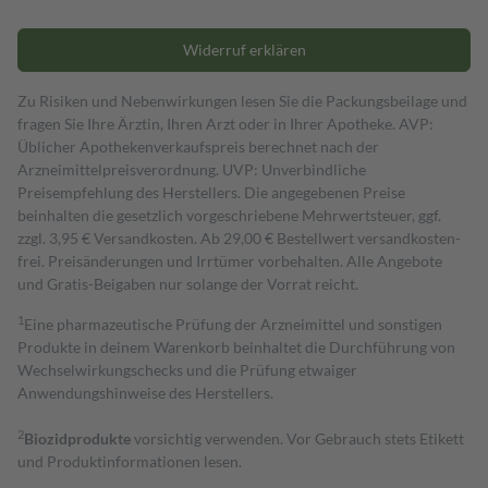
Widerruf erklären
Zu Risiken und Nebenwirkungen lesen Sie die Packungsbeilage und
fragen Sie Ihre Ärztin, Ihren Arzt oder in Ihrer Apotheke. AVP:
Üblicher Apothekenverkaufspreis berechnet nach der
Arzneimittelpreisverordnung. UVP: Unverbindliche
Preisempfehlung des Herstellers. Die angegebenen Preise
beinhalten die gesetzlich vorgeschriebene Mehrwertsteuer, ggf.
zzgl. 3,95 € Versandkosten. Ab 29,00 € Bestell­wert versand­kosten­
frei. Preisänderungen und Irrtümer vorbehalten. Alle Angebote
und Gratis-Beigaben nur solange der Vorrat reicht.
1
Eine pharmazeutische Prüfung der Arzneimittel und sonstigen
Produkte in deinem Warenkorb beinhaltet die Durchführung von
Wechselwirkungschecks und die Prüfung etwaiger
Anwendungshinweise des Herstellers.
2
Biozidprodukte
vorsichtig verwenden. Vor Gebrauch stets Etikett
und Produktinformationen lesen.