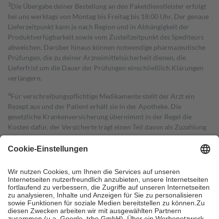
3
Die Übergabe deiner Bestellung an den Paketdienstleister erfolgt
bei uns werktags von Montag bis Freitag bis 18:00 Uhr. Der genaue
Lieferzeitpunkt kann je nach Region und in Abhängigkeit der
Produktverfügbarkeit sowie vom Zustellzeitpunkt des Spediteurs
abweichen. Darüber hinaus können notwendige pharmazeutische
Prüfungen, die zu deiner Arzneimittelsicherheit dienen, die
Lieferfrist um die Dauer der Prüfungen einschließlich Klärungen
verlängern.
4
Für verschreibungspflichtige Medikamente stellt der Arzt ein
Rezept aus und der Patient erhält sie in der Apotheke. Die
gesetzliche Krankenversicherung übernimmt in der Regel die
Kosten dafür, der Versicherte trägt einen Teil davon als Zuzahlung
mit.
Grundsätzlich leisten Mitglieder Zuzahlungen in Höhe von zehn
Prozent des Abgabepreises,
mindestens
jedoch
fünf Euro
und
höchstens zehn Euro.
Es sind jedoch nie mehr als die tatsächlichen
Kosten der Leistung zu entrichten.
Diese Regeln gelten grundsätzlich auch für Online-Apotheken.
Bei Heilmitteln und häuslicher Krankenpflege beträgt die
Zuzahlung zehn Prozent der Kosten sowie zehn Euro je