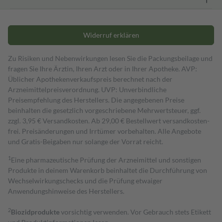
Widerruf erklären
Zu Risiken und Nebenwirkungen lesen Sie die Packungsbeilage und
fragen Sie Ihre Ärztin, Ihren Arzt oder in Ihrer Apotheke. AVP:
Üblicher Apothekenverkaufspreis berechnet nach der
Arzneimittelpreisverordnung. UVP: Unverbindliche
Preisempfehlung des Herstellers. Die angegebenen Preise
beinhalten die gesetzlich vorgeschriebene Mehrwertsteuer, ggf.
zzgl. 3,95 € Versandkosten. Ab 29,00 € Bestell­wert versand­kosten­
frei. Preisänderungen und Irrtümer vorbehalten. Alle Angebote
und Gratis-Beigaben nur solange der Vorrat reicht.
1
Eine pharmazeutische Prüfung der Arzneimittel und sonstigen
Produkte in deinem Warenkorb beinhaltet die Durchführung von
Wechselwirkungschecks und die Prüfung etwaiger
Anwendungshinweise des Herstellers.
2
Biozidprodukte
vorsichtig verwenden. Vor Gebrauch stets Etikett