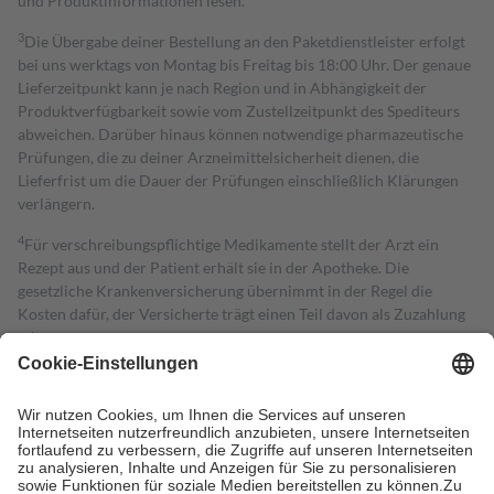
und Produktinformationen lesen.
3
Die Übergabe deiner Bestellung an den Paketdienstleister erfolgt
bei uns werktags von Montag bis Freitag bis 18:00 Uhr. Der genaue
Lieferzeitpunkt kann je nach Region und in Abhängigkeit der
Produktverfügbarkeit sowie vom Zustellzeitpunkt des Spediteurs
abweichen. Darüber hinaus können notwendige pharmazeutische
Prüfungen, die zu deiner Arzneimittelsicherheit dienen, die
Lieferfrist um die Dauer der Prüfungen einschließlich Klärungen
verlängern.
4
Für verschreibungspflichtige Medikamente stellt der Arzt ein
Rezept aus und der Patient erhält sie in der Apotheke. Die
gesetzliche Krankenversicherung übernimmt in der Regel die
Kosten dafür, der Versicherte trägt einen Teil davon als Zuzahlung
mit.
Grundsätzlich leisten Mitglieder Zuzahlungen in Höhe von zehn
Prozent des Abgabepreises,
mindestens
jedoch
fünf Euro
und
höchstens zehn Euro.
Es sind jedoch nie mehr als die tatsächlichen
Kosten der Leistung zu entrichten.
Diese Regeln gelten grundsätzlich auch für Online-Apotheken.
Bei Heilmitteln und häuslicher Krankenpflege beträgt die