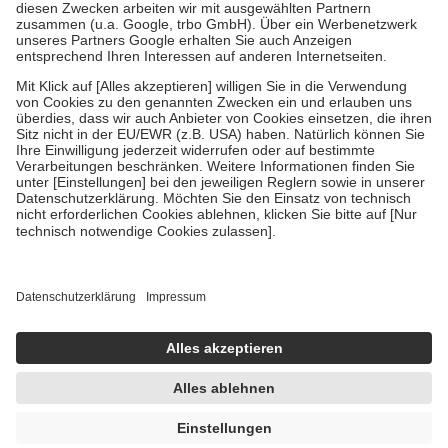
Zuzahlung zehn Prozent der Kosten sowie zehn Euro je
Verordnung.
Um das Engagement der Versicherten für ihre eigene Gesundheit zu
stärken und die besondere Stellung der Familie zu unterstützen,
fallen
keine Zuzahlungen
an bei:
• Kindern und Jugendlichen bis zum vollendeten 18. Lebensjahr
mit Ausnahme der Fahrkosten
• Untersuchungen zur Vorsorge und Früherkennung, die von der
GKV getragen werden
• empfohlenen Schutzimpfungen
• Harn- und Blutteststreifen
Wir nutzen Trusted Shops als unabhängigen Dienstleister für die
Einholung von Bewertungen. Trusted Shops hat Maßnahmen
getroffen, um sicherzustellen, dass es sich um echte Bewertungen
handelt. Mehr Informationen findest du hier:
https://help.etrusted.com/hc/de/articles/4419944605341
Einige Bilder und Inhalte wurden unter Zuhilfenahme künstlicher
Intelligenz erstellt.
UVP:
12,93 €