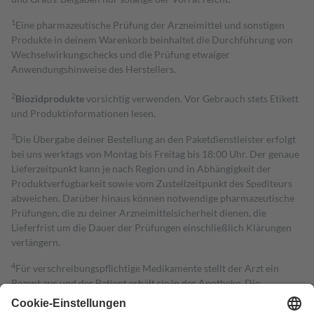
1
Eine pharmazeutische Prüfung der Arzneimittel und sonstigen
Produkte in deinem Warenkorb beinhaltet die Durchführung von
Wechselwirkungschecks und die Prüfung etwaiger
Anwendungshinweise des Herstellers.
2
Biozidprodukte
vorsichtig verwenden. Vor Gebrauch stets Etikett
und Produktinformationen lesen.
3
Die Übergabe deiner Bestellung an den Paketdienstleister erfolgt
bei uns werktags von Montag bis Freitag bis 18:00 Uhr. Der genaue
Lieferzeitpunkt kann je nach Region und in Abhängigkeit der
Produktverfügbarkeit sowie vom Zustellzeitpunkt des Spediteurs
abweichen. Darüber hinaus können notwendige pharmazeutische
Prüfungen, die zu deiner Arzneimittelsicherheit dienen, die
Lieferfrist um die Dauer der Prüfungen einschließlich Klärungen
verlängern.
4
Für verschreibungspflichtige Medikamente stellt der Arzt ein
Rezept aus und der Patient erhält sie in der Apotheke. Die
gesetzliche Krankenversicherung übernimmt in der Regel die
Kosten dafür, der Versicherte trägt einen Teil davon als Zuzahlung