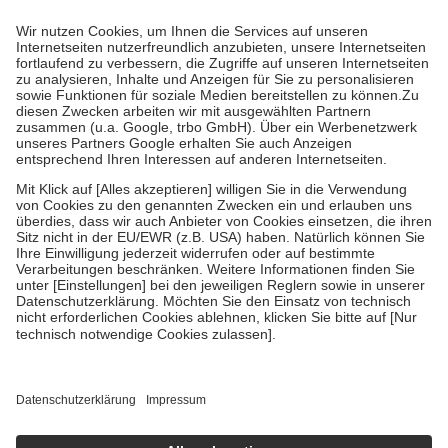
mit.
Grundsätzlich leisten Mitglieder Zuzahlungen in Höhe von zehn
Prozent des Abgabepreises,
mindestens
jedoch
fünf Euro
und
höchstens zehn Euro.
Es sind jedoch nie mehr als die tatsächlichen
Kosten der Leistung zu entrichten.
Diese Regeln gelten grundsätzlich auch für Online-Apotheken.
Bei Heilmitteln und häuslicher Krankenpflege beträgt die
Zuzahlung zehn Prozent der Kosten sowie zehn Euro je
Verordnung.
Um das Engagement der Versicherten für ihre eigene Gesundheit zu
stärken und die besondere Stellung der Familie zu unterstützen,
fallen
keine Zuzahlungen
an bei:
• Kindern und Jugendlichen bis zum vollendeten 18. Lebensjahr
mit Ausnahme der Fahrkosten
• Untersuchungen zur Vorsorge und Früherkennung, die von der
GKV getragen werden
• empfohlenen Schutzimpfungen
• Harn- und Blutteststreifen
Wir nutzen Trusted Shops als unabhängigen Dienstleister für die
Einholung von Bewertungen. Trusted Shops hat Maßnahmen