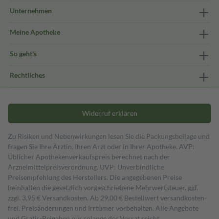
Unternehmen
Meine Apotheke
So geht's
Rechtliches
Widerruf erklären
Zu Risiken und Nebenwirkungen lesen Sie die Packungsbeilage und
fragen Sie Ihre Ärztin, Ihren Arzt oder in Ihrer Apotheke. AVP:
Üblicher Apothekenverkaufspreis berechnet nach der
Arzneimittelpreisverordnung. UVP: Unverbindliche
Preisempfehlung des Herstellers. Die angegebenen Preise
beinhalten die gesetzlich vorgeschriebene Mehrwertsteuer, ggf.
zzgl. 3,95 € Versandkosten. Ab 29,00 € Bestell­wert versand­kosten­
frei. Preisänderungen und Irrtümer vorbehalten. Alle Angebote
und Gratis-Beigaben nur solange der Vorrat reicht.