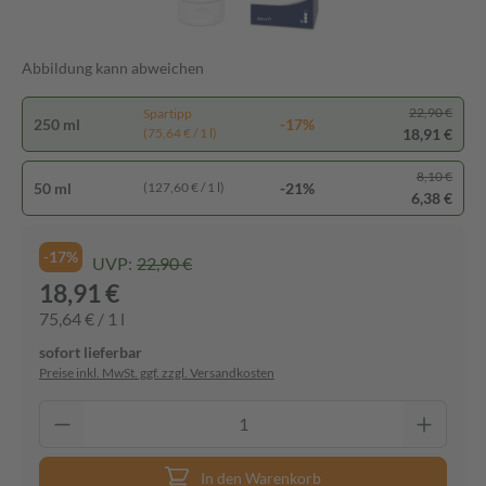
Abbildung kann abweichen
22,90 €
Spartipp
250 ml
-17%
18,91 €
(75,64 € / 1 l)
8,10 €
50 ml
-21%
(127,60 € / 1 l)
6,38 €
-17%
UVP:
22,90 €
18,91 €
75,64 € / 1 l
sofort lieferbar
Preise inkl. MwSt. ggf. zzgl. Versandkosten
In den Warenkorb