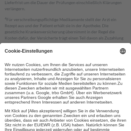
Lieferfrist um die Dauer der Prüfungen einschließlich Klärungen
verlängern.
4
Für verschreibungspflichtige Medikamente stellt der Arzt ein
Rezept aus und der Patient erhält sie in der Apotheke. Die
gesetzliche Krankenversicherung übernimmt in der Regel die
Kosten dafür, der Versicherte trägt einen Teil davon als Zuzahlung
mit.
Grundsätzlich leisten Mitglieder Zuzahlungen in Höhe von zehn
Prozent des Abgabepreises,
mindestens
jedoch
fünf Euro
und
höchstens zehn Euro.
Es sind jedoch nie mehr als die tatsächlichen
Kosten der Leistung zu entrichten.
Diese Regeln gelten grundsätzlich auch für Online-Apotheken.
Bei Heilmitteln und häuslicher Krankenpflege beträgt die
Zuzahlung zehn Prozent der Kosten sowie zehn Euro je
Verordnung.
Um das Engagement der Versicherten für ihre eigene Gesundheit zu
stärken und die besondere Stellung der Familie zu unterstützen,
fallen
keine Zuzahlungen
an bei:
• Kindern und Jugendlichen bis zum vollendeten 18. Lebensjahr
mit Ausnahme der Fahrkosten
• Untersuchungen zur Vorsorge und Früherkennung, die von der