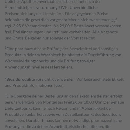
Üblicher Apothekenverkaufspreis berechnet nach der
Arzneimittelpreisverordnung. UVP: Unverbindliche
Preisempfehlung des Herstellers. Die angegebenen Preise
beinhalten die gesetzlich vorgeschriebene Mehrwertsteuer, ggf.
zzgl. 3,95 € Versandkosten. Ab 29,00 € Bestell­wert versand­kosten­
frei. Preisänderungen und Irrtümer vorbehalten. Alle Angebote
und Gratis-Beigaben nur solange der Vorrat reicht.
1
Eine pharmazeutische Prüfung der Arzneimittel und sonstigen
Produkte in deinem Warenkorb beinhaltet die Durchführung von
Wechselwirkungschecks und die Prüfung etwaiger
Anwendungshinweise des Herstellers.
2
Biozidprodukte
vorsichtig verwenden. Vor Gebrauch stets Etikett
und Produktinformationen lesen.
3
Die Übergabe deiner Bestellung an den Paketdienstleister erfolgt
bei uns werktags von Montag bis Freitag bis 18:00 Uhr. Der genaue
Lieferzeitpunkt kann je nach Region und in Abhängigkeit der
Produktverfügbarkeit sowie vom Zustellzeitpunkt des Spediteurs
abweichen. Darüber hinaus können notwendige pharmazeutische
Prüfungen, die zu deiner Arzneimittelsicherheit dienen, die