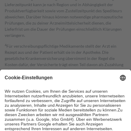
Lieferzeitpunkt kann je nach Region und in Abhängigkeit der
Produktverfügbarkeit sowie vom Zustellzeitpunkt des Spediteurs
abweichen. Darüber hinaus können notwendige pharmazeutische
Prüfungen, die zu deiner Arzneimittelsicherheit dienen, die
Lieferfrist um die Dauer der Prüfungen einschließlich Klärungen
verlängern.
4
Für verschreibungspflichtige Medikamente stellt der Arzt ein
Rezept aus und der Patient erhält sie in der Apotheke. Die
gesetzliche Krankenversicherung übernimmt in der Regel die
Kosten dafür, der Versicherte trägt einen Teil davon als Zuzahlung
mit.
Grundsätzlich leisten Mitglieder Zuzahlungen in Höhe von zehn
Prozent des Abgabepreises,
mindestens
jedoch
fünf Euro
und
höchstens zehn Euro.
Es sind jedoch nie mehr als die tatsächlichen
Kosten der Leistung zu entrichten.
Diese Regeln gelten grundsätzlich auch für Online-Apotheken.
Bei Heilmitteln und häuslicher Krankenpflege beträgt die
Zuzahlung zehn Prozent der Kosten sowie zehn Euro je
Verordnung.
Um das Engagement der Versicherten für ihre eigene Gesundheit zu