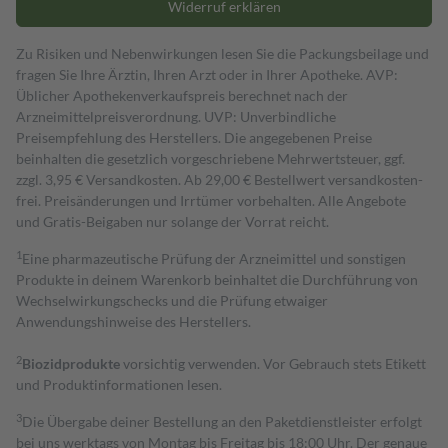
Widerruf erklären
Zu Risiken und Nebenwirkungen lesen Sie die Packungsbeilage und
fragen Sie Ihre Ärztin, Ihren Arzt oder in Ihrer Apotheke. AVP:
Üblicher Apothekenverkaufspreis berechnet nach der
Arzneimittelpreisverordnung. UVP: Unverbindliche
Preisempfehlung des Herstellers. Die angegebenen Preise
beinhalten die gesetzlich vorgeschriebene Mehrwertsteuer, ggf.
zzgl. 3,95 € Versandkosten. Ab 29,00 € Bestell­wert versand­kosten­
frei. Preisänderungen und Irrtümer vorbehalten. Alle Angebote
und Gratis-Beigaben nur solange der Vorrat reicht.
1
Eine pharmazeutische Prüfung der Arzneimittel und sonstigen
Produkte in deinem Warenkorb beinhaltet die Durchführung von
Wechselwirkungschecks und die Prüfung etwaiger
Anwendungshinweise des Herstellers.
2
Biozidprodukte
vorsichtig verwenden. Vor Gebrauch stets Etikett
und Produktinformationen lesen.
3
Die Übergabe deiner Bestellung an den Paketdienstleister erfolgt
bei uns werktags von Montag bis Freitag bis 18:00 Uhr. Der genaue