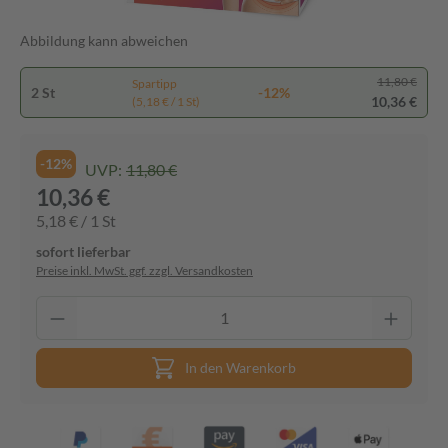
Abbildung kann abweichen
11,80 €
Spartipp
2 St
-12%
10,36 €
(5,18 € / 1 St)
-12%
UVP:
11,80 €
10,36 €
5,18 € / 1 St
sofort lieferbar
Preise inkl. MwSt. ggf. zzgl. Versandkosten
In den Warenkorb