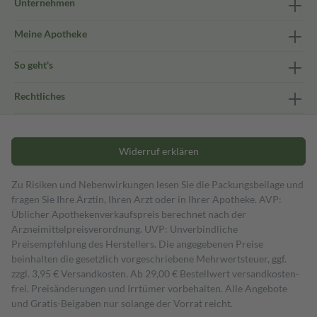
Unternehmen
Meine Apotheke
So geht's
Rechtliches
Widerruf erklären
Zu Risiken und Nebenwirkungen lesen Sie die Packungsbeilage und
fragen Sie Ihre Ärztin, Ihren Arzt oder in Ihrer Apotheke. AVP:
Üblicher Apothekenverkaufspreis berechnet nach der
Arzneimittelpreisverordnung. UVP: Unverbindliche
Preisempfehlung des Herstellers. Die angegebenen Preise
beinhalten die gesetzlich vorgeschriebene Mehrwertsteuer, ggf.
zzgl. 3,95 € Versandkosten. Ab 29,00 € Bestell­wert versand­kosten­
frei. Preisänderungen und Irrtümer vorbehalten. Alle Angebote
und Gratis-Beigaben nur solange der Vorrat reicht.