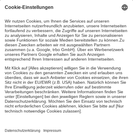
mit.
Grundsätzlich leisten Mitglieder Zuzahlungen in Höhe von zehn
Prozent des Abgabepreises,
mindestens
jedoch
fünf Euro
und
höchstens zehn Euro.
Es sind jedoch nie mehr als die tatsächlichen
Kosten der Leistung zu entrichten.
Diese Regeln gelten grundsätzlich auch für Online-Apotheken.
Bei Heilmitteln und häuslicher Krankenpflege beträgt die
Zuzahlung zehn Prozent der Kosten sowie zehn Euro je
Verordnung.
Um das Engagement der Versicherten für ihre eigene Gesundheit zu
stärken und die besondere Stellung der Familie zu unterstützen,
fallen
keine Zuzahlungen
an bei:
• Kindern und Jugendlichen bis zum vollendeten 18. Lebensjahr
mit Ausnahme der Fahrkosten
• Untersuchungen zur Vorsorge und Früherkennung, die von der
GKV getragen werden
• empfohlenen Schutzimpfungen
• Harn- und Blutteststreifen
Wir nutzen Trusted Shops als unabhängigen Dienstleister für die
Einholung von Bewertungen. Trusted Shops hat Maßnahmen
getroffen, um sicherzustellen, dass es sich um echte Bewertungen