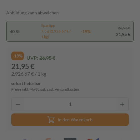
Abbildung kann abweichen
Spartipp
26,95 €
40 St
-19%
7,5 g (2.926,67 € /
21,95 €
1 kg)
-19%
UVP:
26,95 €
21,95 €
2.926,67 € / 1 kg
sofort lieferbar
Preise inkl. MwSt. ggf. zzgl. Versandkosten
In den Warenkorb