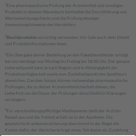
1
Eine pharmazeutische Prüfung der Arzneimittel und sonstigen
Produkte in deinem Warenkorb beinhaltet die Durchführung von
Wechselwirkungschecks und die Prüfung etwaiger
Anwendungshinweise des Herstellers.
2
Biozidprodukte
vorsichtig verwenden. Vor Gebrauch stets Etikett
und Produktinformationen lesen.
3
Die Übergabe deiner Bestellung an den Paketdienstleister erfolgt
bei uns werktags von Montag bis Freitag bis 18:00 Uhr. Der genaue
Lieferzeitpunkt kann je nach Region und in Abhängigkeit der
Produktverfügbarkeit sowie vom Zustellzeitpunkt des Spediteurs
abweichen. Darüber hinaus können notwendige pharmazeutische
Prüfungen, die zu deiner Arzneimittelsicherheit dienen, die
Lieferfrist um die Dauer der Prüfungen einschließlich Klärungen
verlängern.
4
Für verschreibungspflichtige Medikamente stellt der Arzt ein
Rezept aus und der Patient erhält sie in der Apotheke. Die
gesetzliche Krankenversicherung übernimmt in der Regel die
Kosten dafür, der Versicherte trägt einen Teil davon als Zuzahlung