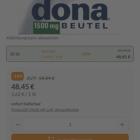
Abbildung kann abweichen
59,99 €
Spartipp
30 St
-19%
48,45 €
(1,62 € / 1 St)
-19%
AVP:
59,99 €
48,45 €
1,62 € / 1 St
sofort lieferbar
Preise inkl. MwSt. ggf. zzgl. Versandkosten
In den Warenkorb