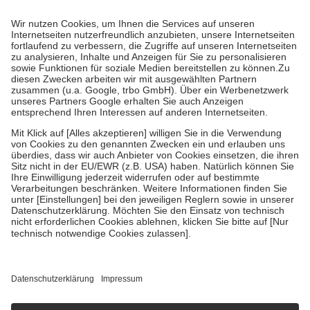
Prozent des Abgabepreises,
mindestens
jedoch
fünf Euro
und
höchstens zehn Euro.
Es sind jedoch nie mehr als die tatsächlichen
Kosten der Leistung zu entrichten.
Diese Regeln gelten grundsätzlich auch für Online-Apotheken.
Bei Heilmitteln und häuslicher Krankenpflege beträgt die
Zuzahlung zehn Prozent der Kosten sowie zehn Euro je
Verordnung.
Um das Engagement der Versicherten für ihre eigene Gesundheit zu
stärken und die besondere Stellung der Familie zu unterstützen,
fallen
keine Zuzahlungen
an bei:
• Kindern und Jugendlichen bis zum vollendeten 18. Lebensjahr
mit Ausnahme der Fahrkosten
• Untersuchungen zur Vorsorge und Früherkennung, die von der
GKV getragen werden
• empfohlenen Schutzimpfungen
• Harn- und Blutteststreifen
Wir nutzen Trusted Shops als unabhängigen Dienstleister für die
Einholung von Bewertungen. Trusted Shops hat Maßnahmen
getroffen, um sicherzustellen, dass es sich um echte Bewertungen
handelt. Mehr Informationen findest du hier:
https://help.etrusted.com/hc/de/articles/4419944605341