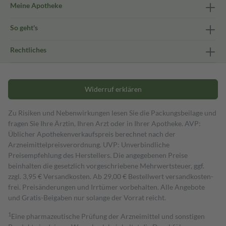
Meine Apotheke
So geht's
Rechtliches
Widerruf erklären
Zu Risiken und Nebenwirkungen lesen Sie die Packungsbeilage und
fragen Sie Ihre Ärztin, Ihren Arzt oder in Ihrer Apotheke. AVP:
Üblicher Apothekenverkaufspreis berechnet nach der
Arzneimittelpreisverordnung. UVP: Unverbindliche
Preisempfehlung des Herstellers. Die angegebenen Preise
beinhalten die gesetzlich vorgeschriebene Mehrwertsteuer, ggf.
zzgl. 3,95 € Versandkosten. Ab 29,00 € Bestell­wert versand­kosten­
frei. Preisänderungen und Irrtümer vorbehalten. Alle Angebote
und Gratis-Beigaben nur solange der Vorrat reicht.
1
Eine pharmazeutische Prüfung der Arzneimittel und sonstigen