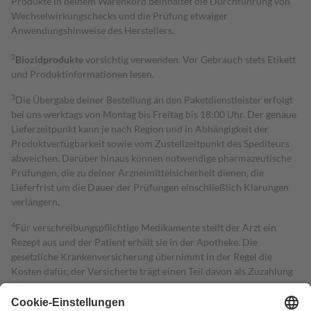
Produkte in deinem Warenkorb beinhaltet die Durchführung von
Wechselwirkungschecks und die Prüfung etwaiger
Anwendungshinweise des Herstellers.
2
Biozidprodukte
vorsichtig verwenden. Vor Gebrauch stets Etikett
und Produktinformationen lesen.
3
Die Übergabe deiner Bestellung an den Paketdienstleister erfolgt
bei uns werktags von Montag bis Freitag bis 18:00 Uhr. Der genaue
Lieferzeitpunkt kann je nach Region und in Abhängigkeit der
Produktverfügbarkeit sowie vom Zustellzeitpunkt des Spediteurs
abweichen. Darüber hinaus können notwendige pharmazeutische
Prüfungen, die zu deiner Arzneimittelsicherheit dienen, die
Lieferfrist um die Dauer der Prüfungen einschließlich Klärungen
verlängern.
4
Für verschreibungspflichtige Medikamente stellt der Arzt ein
Rezept aus und der Patient erhält sie in der Apotheke. Die
gesetzliche Krankenversicherung übernimmt in der Regel die
Kosten dafür, der Versicherte trägt einen Teil davon als Zuzahlung
mit.
Grundsätzlich leisten Mitglieder Zuzahlungen in Höhe von zehn