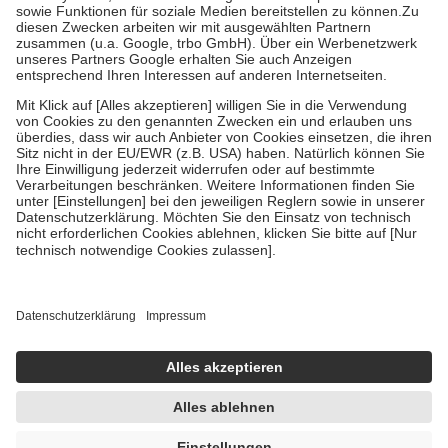
Bei Heilmitteln und häuslicher Krankenpflege beträgt die
Zuzahlung zehn Prozent der Kosten sowie zehn Euro je
Verordnung.
Um das Engagement der Versicherten für ihre eigene Gesundheit zu
stärken und die besondere Stellung der Familie zu unterstützen,
fallen
keine Zuzahlungen
an bei:
• Kindern und Jugendlichen bis zum vollendeten 18. Lebensjahr
mit Ausnahme der Fahrkosten
• Untersuchungen zur Vorsorge und Früherkennung, die von der
GKV getragen werden
• empfohlenen Schutzimpfungen
• Harn- und Blutteststreifen
Wir nutzen Trusted Shops als unabhängigen Dienstleister für die
Einholung von Bewertungen. Trusted Shops hat Maßnahmen
getroffen, um sicherzustellen, dass es sich um echte Bewertungen
handelt. Mehr Informationen findest du hier:
https://help.etrusted.com/hc/de/articles/4419944605341
Einige Bilder und Inhalte wurden unter Zuhilfenahme künstlicher
Intelligenz erstellt.