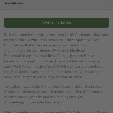
Rechtliches
Widerruf erklären
Zu Risiken und Nebenwirkungen lesen Sie die Packungsbeilage und
fragen Sie Ihre Ärztin, Ihren Arzt oder in Ihrer Apotheke. AVP:
Üblicher Apothekenverkaufspreis berechnet nach der
Arzneimittelpreisverordnung. UVP: Unverbindliche
Preisempfehlung des Herstellers. Die angegebenen Preise
beinhalten die gesetzlich vorgeschriebene Mehrwertsteuer, ggf.
zzgl. 3,95 € Versandkosten. Ab 29,00 € Bestell­wert versand­kosten­
frei. Preisänderungen und Irrtümer vorbehalten. Alle Angebote
und Gratis-Beigaben nur solange der Vorrat reicht.
1
Eine pharmazeutische Prüfung der Arzneimittel und sonstigen
Produkte in deinem Warenkorb beinhaltet die Durchführung von
Wechselwirkungschecks und die Prüfung etwaiger
Anwendungshinweise des Herstellers.
2
Biozidprodukte
vorsichtig verwenden. Vor Gebrauch stets Etikett