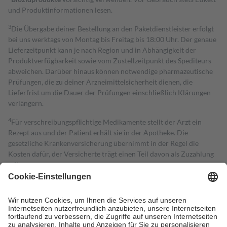
und Produktinformationen lesen.
3
Die Übergabe deiner Bestellung an den Paketdienstleister erfolgt
bei uns werktags von Montag bis Freitag bis 18:00 Uhr. Der genaue
Lieferzeitpunkt kann je nach Region und in Abhängigkeit der
Produktverfügbarkeit sowie vom Zustellzeitpunkt des Spediteurs
abweichen. Darüber hinaus können notwendige pharmazeutische
Prüfungen, die zu deiner Arzneimittelsicherheit dienen, die
Lieferfrist um die Dauer der Prüfungen einschließlich Klärungen
verlängern.
4
Für verschreibungspflichtige Medikamente stellt der Arzt ein
Rezept aus und der Patient erhält sie in der Apotheke. Die
gesetzliche Krankenversicherung übernimmt in der Regel die
Kosten dafür, der Versicherte trägt einen Teil davon als Zuzahlung
mit.
Grundsätzlich leisten Mitglieder Zuzahlungen in Höhe von zehn
Prozent des Abgabepreises,
mindestens
jedoch
fünf Euro
und
höchstens zehn Euro.
Es sind jedoch nie mehr als die tatsächlichen
Kosten der Leistung zu entrichten.
Diese Regeln gelten grundsätzlich auch für Online-Apotheken.