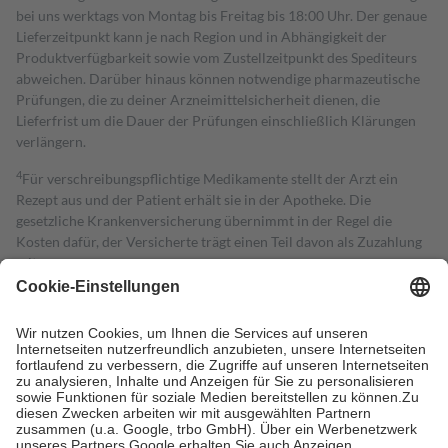
bei uns werktags von Montag bis Freitag bis 18:00 Uhr. Der genaue
Lieferzeitpunkt kann je nach Region und in Abhängigkeit der
Produktverfügbarkeit sowie vom Zustellzeitpunkt des Spediteurs
abweichen. Darüber hinaus können notwendige pharmazeutische
Prüfungen, die zu deiner Arzneimittelsicherheit dienen, die
Lieferfrist um die Dauer der Prüfungen einschließlich Klärungen
verlängern.
4
Für verschreibungspflichtige Medikamente stellt der Arzt ein
Rezept aus und der Patient erhält sie in der Apotheke. Die
gesetzliche Krankenversicherung übernimmt in der Regel die
Kosten dafür, der Versicherte trägt einen Teil davon als Zuzahlung
mit.
Grundsätzlich leisten Mitglieder Zuzahlungen in Höhe von zehn
Prozent des Abgabepreises,
mindestens
jedoch
fünf Euro
und
höchstens zehn Euro.
Es sind jedoch nie mehr als die tatsächlichen
Kosten der Leistung zu entrichten.
Diese Regeln gelten grundsätzlich auch für Online-Apotheken.
Bei Heilmitteln und häuslicher Krankenpflege beträgt die
Zuzahlung zehn Prozent der Kosten sowie zehn Euro je
Verordnung.