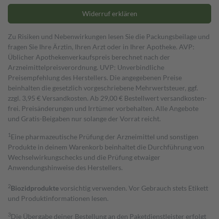
Widerruf erklären
Zu Risiken und Nebenwirkungen lesen Sie die Packungsbeilage und
fragen Sie Ihre Ärztin, Ihren Arzt oder in Ihrer Apotheke. AVP:
Üblicher Apothekenverkaufspreis berechnet nach der
Arzneimittelpreisverordnung. UVP: Unverbindliche
Preisempfehlung des Herstellers. Die angegebenen Preise
beinhalten die gesetzlich vorgeschriebene Mehrwertsteuer, ggf.
zzgl. 3,95 € Versandkosten. Ab 29,00 € Bestell­wert versand­kosten­
frei. Preisänderungen und Irrtümer vorbehalten. Alle Angebote
und Gratis-Beigaben nur solange der Vorrat reicht.
1
Eine pharmazeutische Prüfung der Arzneimittel und sonstigen
Produkte in deinem Warenkorb beinhaltet die Durchführung von
Wechselwirkungschecks und die Prüfung etwaiger
Anwendungshinweise des Herstellers.
2
Biozidprodukte
vorsichtig verwenden. Vor Gebrauch stets Etikett
und Produktinformationen lesen.
3
Die Übergabe deiner Bestellung an den Paketdienstleister erfolgt