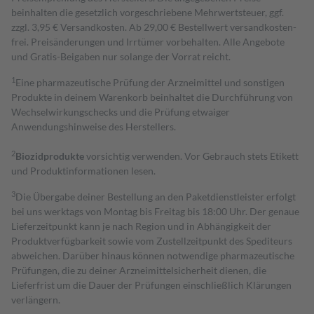
beinhalten die gesetzlich vorgeschriebene Mehrwertsteuer, ggf.
zzgl. 3,95 € Versandkosten. Ab 29,00 € Bestell­wert versand­kosten­
frei. Preisänderungen und Irrtümer vorbehalten. Alle Angebote
und Gratis-Beigaben nur solange der Vorrat reicht.
1
Eine pharmazeutische Prüfung der Arzneimittel und sonstigen
Produkte in deinem Warenkorb beinhaltet die Durchführung von
Wechselwirkungschecks und die Prüfung etwaiger
Anwendungshinweise des Herstellers.
2
Biozidprodukte
vorsichtig verwenden. Vor Gebrauch stets Etikett
und Produktinformationen lesen.
3
Die Übergabe deiner Bestellung an den Paketdienstleister erfolgt
bei uns werktags von Montag bis Freitag bis 18:00 Uhr. Der genaue
Lieferzeitpunkt kann je nach Region und in Abhängigkeit der
Produktverfügbarkeit sowie vom Zustellzeitpunkt des Spediteurs
abweichen. Darüber hinaus können notwendige pharmazeutische
Prüfungen, die zu deiner Arzneimittelsicherheit dienen, die
Lieferfrist um die Dauer der Prüfungen einschließlich Klärungen
verlängern.