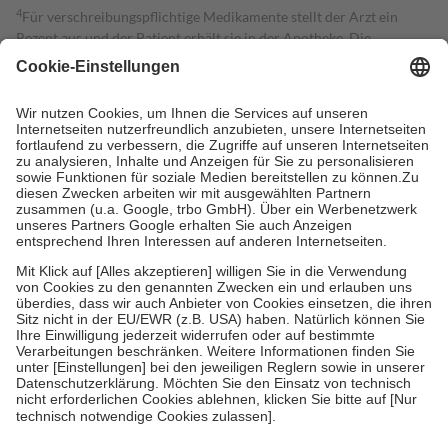
4
Für verschreibungspflichtige Medikamente stellt der Arzt ein
Rezept aus und der Patient erhält sie in der Apotheke. Die
gesetzliche Krankenversicherung übernimmt in der Regel die
Kosten dafür, der Versicherte trägt einen Teil davon als Zuzahlung
mit.
Grundsätzlich leisten Mitglieder Zuzahlungen in Höhe von zehn
Prozent des Abgabepreises,
mindestens
jedoch
fünf Euro
und
höchstens zehn Euro.
Es sind jedoch nie mehr als die tatsächlichen
Kosten der Leistung zu entrichten.
Diese Regeln gelten grundsätzlich auch für Online-Apotheken.
Bei Heilmitteln und häuslicher Krankenpflege beträgt die
Zuzahlung zehn Prozent der Kosten sowie zehn Euro je
Verordnung.
Um das Engagement der Versicherten für ihre eigene Gesundheit zu
stärken und die besondere Stellung der Familie zu unterstützen,
fallen
keine Zuzahlungen
an bei:
• Kindern und Jugendlichen bis zum vollendeten 18. Lebensjahr
mit Ausnahme der Fahrkosten
• Untersuchungen zur Vorsorge und Früherkennung, die von der
GKV getragen werden
• empfohlenen Schutzimpfungen