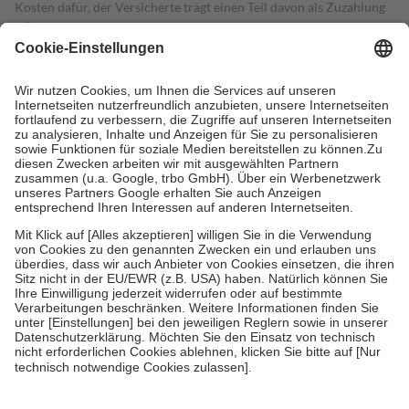
Kosten dafür, der Versicherte trägt einen Teil davon als Zuzahlung
mit.
Grundsätzlich leisten Mitglieder Zuzahlungen in Höhe von zehn
Prozent des Abgabepreises,
mindestens
jedoch
fünf Euro
und
höchstens zehn Euro.
Es sind jedoch nie mehr als die tatsächlichen
Kosten der Leistung zu entrichten.
Diese Regeln gelten grundsätzlich auch für Online-Apotheken.
Bei Heilmitteln und häuslicher Krankenpflege beträgt die
Zuzahlung zehn Prozent der Kosten sowie zehn Euro je
Verordnung.
Um das Engagement der Versicherten für ihre eigene Gesundheit zu
stärken und die besondere Stellung der Familie zu unterstützen,
fallen
keine Zuzahlungen
an bei:
• Kindern und Jugendlichen bis zum vollendeten 18. Lebensjahr
mit Ausnahme der Fahrkosten
• Untersuchungen zur Vorsorge und Früherkennung, die von der
GKV getragen werden
• empfohlenen Schutzimpfungen
• Harn- und Blutteststreifen
Wir nutzen Trusted Shops als unabhängigen Dienstleister für die
Einholung von Bewertungen. Trusted Shops hat Maßnahmen