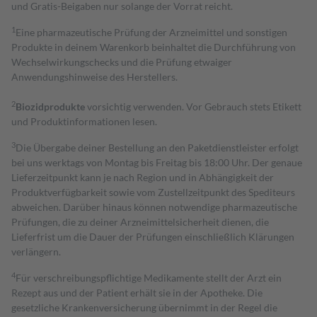
und Gratis-Beigaben nur solange der Vorrat reicht.
1
Eine pharmazeutische Prüfung der Arzneimittel und sonstigen
Produkte in deinem Warenkorb beinhaltet die Durchführung von
Wechselwirkungschecks und die Prüfung etwaiger
Anwendungshinweise des Herstellers.
2
Biozidprodukte
vorsichtig verwenden. Vor Gebrauch stets Etikett
und Produktinformationen lesen.
3
Die Übergabe deiner Bestellung an den Paketdienstleister erfolgt
bei uns werktags von Montag bis Freitag bis 18:00 Uhr. Der genaue
Lieferzeitpunkt kann je nach Region und in Abhängigkeit der
Produktverfügbarkeit sowie vom Zustellzeitpunkt des Spediteurs
abweichen. Darüber hinaus können notwendige pharmazeutische
Prüfungen, die zu deiner Arzneimittelsicherheit dienen, die
Lieferfrist um die Dauer der Prüfungen einschließlich Klärungen
verlängern.
4
Für verschreibungspflichtige Medikamente stellt der Arzt ein
Rezept aus und der Patient erhält sie in der Apotheke. Die
gesetzliche Krankenversicherung übernimmt in der Regel die