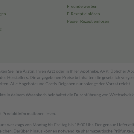
Freunde werben
gen
E-Rezept einlösen
Papier Rezept einlösen
g
gen Sie Ihre Ärztin, Ihren Arzt oder in Ihrer Apotheke. AVP: Üblicher A
s Herstellers. Die angegebenen Preise beinhalten die gesetzlich vorgesc
alten. Alle Angebote und Gratis-Beigaben nur solange der Vorrat reicht.
dukte in deinem Warenkorb beinhaltet die Durchführung von Wechselwir
nd Produktinformationen lesen.
 uns werktags von Montag bis Freitag bis 18:00 Uhr. Der genaue Lieferze
ichen. Darüber hinaus können notwendige pharmazeutische Prüfungen, die