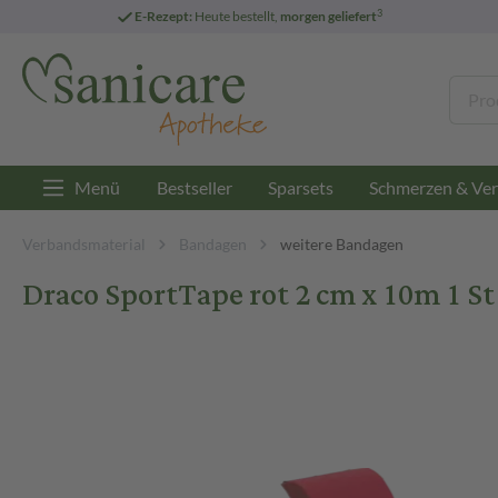
3
E-Rezept:
Heute bestellt,
morgen geliefert
Menü
Bestseller
Sparsets
Schmerzen & Ver
Verbandsmaterial
Bandagen
weitere Bandagen
Draco SportTape rot 2 cm x 10m 1 S