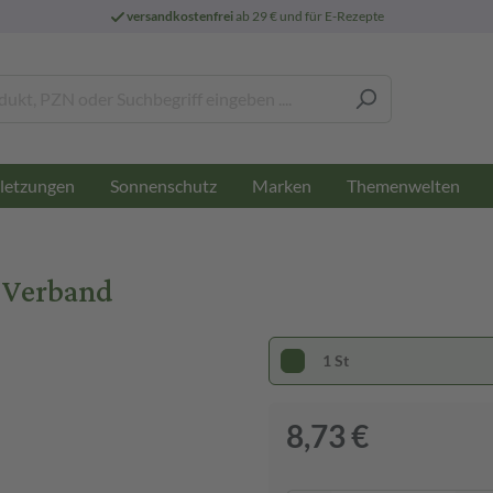
versandkostenfrei
ab 29 € und für E-Rezepte
letzungen
Sonnenschutz
Marken
Themenwelten
t Verband
1 St
8,73 €