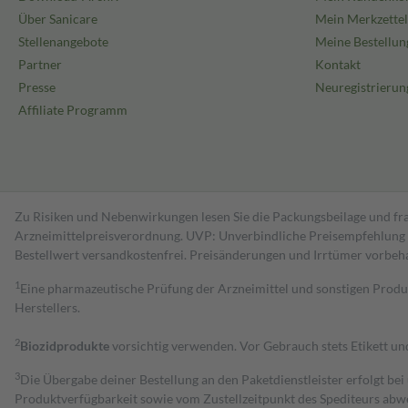
Über Sanicare
Mein Merkzettel
Stellenangebote
Meine Bestellun
Partner
Kontakt
Presse
Neuregistrierun
Affiliate Programm
Zu Risiken und Nebenwirkungen lesen Sie die Packungsbeilage und fra
Arzneimittelpreisverordnung. UVP: Unverbindliche Preisempfehlung de
Bestell­wert versand­kosten­frei. Preisänderungen und Irrtümer vorbeh
1
Eine pharmazeutische Prüfung der Arzneimittel und sonstigen Pro
Herstellers.
2
Biozidprodukte
vorsichtig verwenden. Vor Gebrauch stets Etikett u
3
Die Übergabe deiner Bestellung an den Paketdienstleister erfolgt bei
Produktverfügbarkeit sowie vom Zustellzeitpunkt des Spediteurs abwe