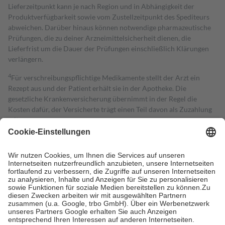
Lieferzeitpunkt kann je nach Region und in Abhängigkeit der
Produktverfügbarkeit sowie vom Zustellzeitpunkt des Spediteurs
abweichen. Darüber hinaus können notwendige pharmazeutische
Prüfungen, die zu deiner Arzneimittelsicherheit dienen, die
Lieferfrist um die Dauer der Prüfungen einschließlich Klärungen
verlängern.
4
Für verschreibungspflichtige Medikamente stellt der Arzt ein
Rezept aus und der Patient erhält sie in der Apotheke. Die
gesetzliche Krankenversicherung übernimmt in der Regel die
Kosten dafür, der Versicherte trägt einen Teil davon als Zuzahlung
mit.
Grundsätzlich leisten Mitglieder Zuzahlungen in Höhe von zehn
Prozent des Abgabepreises,
mindestens
jedoch
fünf Euro
und
höchstens zehn Euro.
Es sind jedoch nie mehr als die tatsächlichen
Kosten der Leistung zu entrichten.
Diese Regeln gelten grundsätzlich auch für Online-Apotheken.
Bei Heilmitteln und häuslicher Krankenpflege beträgt die
Zuzahlung zehn Prozent der Kosten sowie zehn Euro je
Verordnung.
Um das Engagement der Versicherten für ihre eigene Gesundheit zu