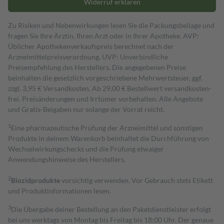
Widerruf erklären
Zu Risiken und Nebenwirkungen lesen Sie die Packungsbeilage und
fragen Sie Ihre Ärztin, Ihren Arzt oder in Ihrer Apotheke. AVP:
Üblicher Apothekenverkaufspreis berechnet nach der
Arzneimittelpreisverordnung. UVP: Unverbindliche
Preisempfehlung des Herstellers. Die angegebenen Preise
beinhalten die gesetzlich vorgeschriebene Mehrwertsteuer, ggf.
zzgl. 3,95 € Versandkosten. Ab 29,00 € Bestell­wert versand­kosten­
frei. Preisänderungen und Irrtümer vorbehalten. Alle Angebote
und Gratis-Beigaben nur solange der Vorrat reicht.
1
Eine pharmazeutische Prüfung der Arzneimittel und sonstigen
Produkte in deinem Warenkorb beinhaltet die Durchführung von
Wechselwirkungschecks und die Prüfung etwaiger
Anwendungshinweise des Herstellers.
2
Biozidprodukte
vorsichtig verwenden. Vor Gebrauch stets Etikett
und Produktinformationen lesen.
3
Die Übergabe deiner Bestellung an den Paketdienstleister erfolgt
bei uns werktags von Montag bis Freitag bis 18:00 Uhr. Der genaue