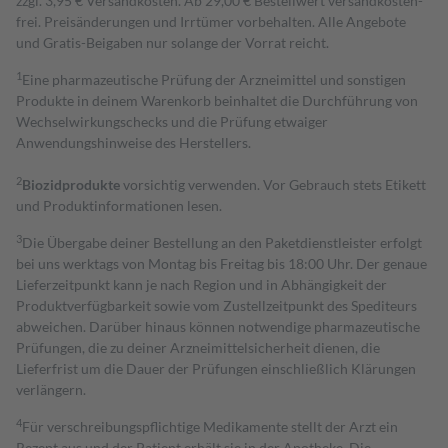
zzgl. 3,95 € Versandkosten. Ab 29,00 € Bestell­wert versand­kosten­
frei. Preisänderungen und Irrtümer vorbehalten. Alle Angebote
und Gratis-Beigaben nur solange der Vorrat reicht.
1
Eine pharmazeutische Prüfung der Arzneimittel und sonstigen
Produkte in deinem Warenkorb beinhaltet die Durchführung von
Wechselwirkungschecks und die Prüfung etwaiger
Anwendungshinweise des Herstellers.
2
Biozidprodukte
vorsichtig verwenden. Vor Gebrauch stets Etikett
und Produktinformationen lesen.
3
Die Übergabe deiner Bestellung an den Paketdienstleister erfolgt
bei uns werktags von Montag bis Freitag bis 18:00 Uhr. Der genaue
Lieferzeitpunkt kann je nach Region und in Abhängigkeit der
Produktverfügbarkeit sowie vom Zustellzeitpunkt des Spediteurs
abweichen. Darüber hinaus können notwendige pharmazeutische
Prüfungen, die zu deiner Arzneimittelsicherheit dienen, die
Lieferfrist um die Dauer der Prüfungen einschließlich Klärungen
verlängern.
4
Für verschreibungspflichtige Medikamente stellt der Arzt ein
Rezept aus und der Patient erhält sie in der Apotheke. Die