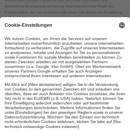
gesetzliche Krankenversicherung übernimmt in der Regel die
Kosten dafür, der Versicherte trägt einen Teil davon als Zuzahlung
mit.
Grundsätzlich leisten Mitglieder Zuzahlungen in Höhe von zehn
Prozent des Abgabepreises,
mindestens
jedoch
fünf Euro
und
höchstens zehn Euro.
Es sind jedoch nie mehr als die tatsächlichen
Kosten der Leistung zu entrichten.
Diese Regeln gelten grundsätzlich auch für Online-Apotheken.
Bei Heilmitteln und häuslicher Krankenpflege beträgt die
Zuzahlung zehn Prozent der Kosten sowie zehn Euro je
Verordnung.
Um das Engagement der Versicherten für ihre eigene Gesundheit zu
stärken und die besondere Stellung der Familie zu unterstützen,
fallen
keine Zuzahlungen
an bei:
• Kindern und Jugendlichen bis zum vollendeten 18. Lebensjahr
mit Ausnahme der Fahrkosten
• Untersuchungen zur Vorsorge und Früherkennung, die von der
GKV getragen werden
• empfohlenen Schutzimpfungen
• Harn- und Blutteststreifen