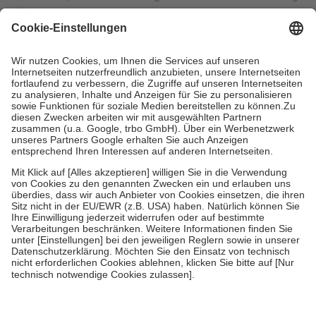
mit.
Grundsätzlich leisten Mitglieder Zuzahlungen in Höhe von zehn
Prozent des Abgabepreises,
mindestens
jedoch
fünf Euro
und
höchstens zehn Euro.
Es sind jedoch nie mehr als die tatsächlichen
Kosten der Leistung zu entrichten.
Diese Regeln gelten grundsätzlich auch für Online-Apotheken.
Bei Heilmitteln und häuslicher Krankenpflege beträgt die
Zuzahlung zehn Prozent der Kosten sowie zehn Euro je
Verordnung.
Um das Engagement der Versicherten für ihre eigene Gesundheit zu
stärken und die besondere Stellung der Familie zu unterstützen,
fallen
keine Zuzahlungen
an bei:
• Kindern und Jugendlichen bis zum vollendeten 18. Lebensjahr
mit Ausnahme der Fahrkosten
• Untersuchungen zur Vorsorge und Früherkennung, die von der
GKV getragen werden
• empfohlenen Schutzimpfungen
• Harn- und Blutteststreifen
Wir nutzen Trusted Shops als unabhängigen Dienstleister für die
Einholung von Bewertungen. Trusted Shops hat Maßnahmen