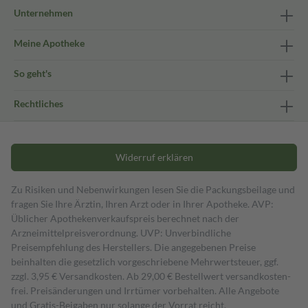
Unternehmen
Meine Apotheke
So geht's
Rechtliches
Widerruf erklären
Zu Risiken und Nebenwirkungen lesen Sie die Packungsbeilage und
fragen Sie Ihre Ärztin, Ihren Arzt oder in Ihrer Apotheke. AVP:
Üblicher Apothekenverkaufspreis berechnet nach der
Arzneimittelpreisverordnung. UVP: Unverbindliche
Preisempfehlung des Herstellers. Die angegebenen Preise
beinhalten die gesetzlich vorgeschriebene Mehrwertsteuer, ggf.
zzgl. 3,95 € Versandkosten. Ab 29,00 € Bestell­wert versand­kosten­
frei. Preisänderungen und Irrtümer vorbehalten. Alle Angebote
und Gratis-Beigaben nur solange der Vorrat reicht.