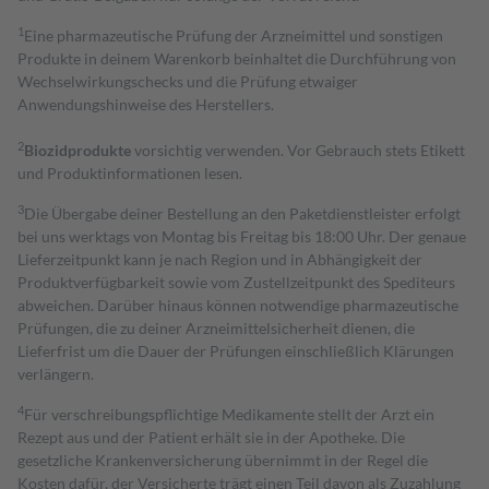
1
Eine pharmazeutische Prüfung der Arzneimittel und sonstigen
Produkte in deinem Warenkorb beinhaltet die Durchführung von
Wechselwirkungschecks und die Prüfung etwaiger
Anwendungshinweise des Herstellers.
2
Biozidprodukte
vorsichtig verwenden. Vor Gebrauch stets Etikett
und Produktinformationen lesen.
3
Die Übergabe deiner Bestellung an den Paketdienstleister erfolgt
bei uns werktags von Montag bis Freitag bis 18:00 Uhr. Der genaue
Lieferzeitpunkt kann je nach Region und in Abhängigkeit der
Produktverfügbarkeit sowie vom Zustellzeitpunkt des Spediteurs
abweichen. Darüber hinaus können notwendige pharmazeutische
Prüfungen, die zu deiner Arzneimittelsicherheit dienen, die
Lieferfrist um die Dauer der Prüfungen einschließlich Klärungen
verlängern.
4
Für verschreibungspflichtige Medikamente stellt der Arzt ein
Rezept aus und der Patient erhält sie in der Apotheke. Die
gesetzliche Krankenversicherung übernimmt in der Regel die
Kosten dafür, der Versicherte trägt einen Teil davon als Zuzahlung