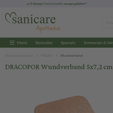
3
E-Rezept:
Heute bestellt,
morgen geliefert
Menü
Bestseller
Sparsets
Schmerzen & Ver
Verbandsmaterial
Pflaster
Wundverband
DRACOPOR Wundverband 5x7,2 cm ste