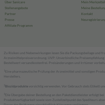
Über Sanicare
Mein Merkzettel
Stellenangebote
Meine Bestellun
Partner
Kontakt
Presse
Neuregistrierun
Affiliate Programm
Zu Risiken und Nebenwirkungen lesen Sie die Packungsbeilage und fra
Arzneimittelpreisverordnung. UVP: Unverbindliche Preisempfehlung de
Bestell­wert versand­kosten­frei. Preisänderungen und Irrtümer vorbeh
1
Eine pharmazeutische Prüfung der Arzneimittel und sonstigen Pro
Herstellers.
2
Biozidprodukte
vorsichtig verwenden. Vor Gebrauch stets Etikett u
3
Die Übergabe deiner Bestellung an den Paketdienstleister erfolgt bei
Produktverfügbarkeit sowie vom Zustellzeitpunkt des Spediteurs abwe
Dauer der Prüfungen einschließlich Klärungen verlängern.