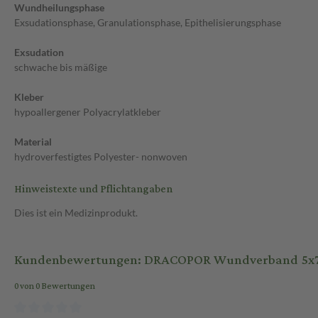
Wundheilungsphase
Exsudationsphase, Granulationsphase, Epithelisierungsphase
Exsudation
schwache bis mäßige
Kleber
hypoallergener Polyacrylatkleber
Material
hydroverfestigtes Polyester- nonwoven
Hinweistexte und Pflichtangaben
Dies ist ein Medizinprodukt.
Kundenbewertungen: DRACOPOR Wundverband 5x7,2 c
0 von 0 Bewertungen