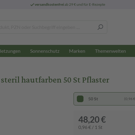
versandkostenfrei
ab 29 € und für E-Rezepte
letzungen
Sonnenschutz
Marken
Themenwelten
ril hautfarben 50 St Pflaster
50 St
(0,96 € 
48,20 €
0,96 € / 1 St