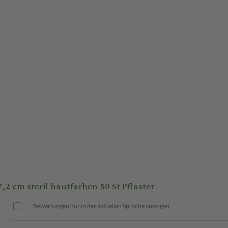
m steril hautfarben 50 St Pflaster
Bewertungen nur in der aktuellen Sprache anzeigen.