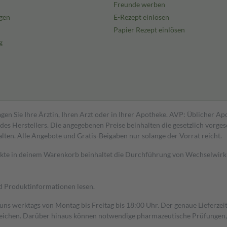
Freunde werben
gen
E-Rezept einlösen
Papier Rezept einlösen
g
gen Sie Ihre Ärztin, Ihren Arzt oder in Ihrer Apotheke. AVP: Üblicher A
s Herstellers. Die angegebenen Preise beinhalten die gesetzlich vorgesc
alten. Alle Angebote und Gratis-Beigaben nur solange der Vorrat reicht.
dukte in deinem Warenkorb beinhaltet die Durchführung von Wechselwir
nd Produktinformationen lesen.
 uns werktags von Montag bis Freitag bis 18:00 Uhr. Der genaue Lieferze
ichen. Darüber hinaus können notwendige pharmazeutische Prüfungen, die