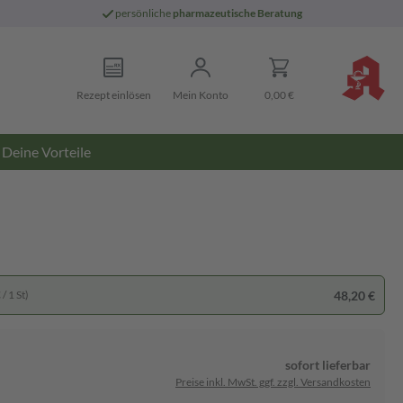
persönliche
pharmazeutische Beratung
Rezept einlösen
Mein Konto
0,00 €
Deine Vorteile
48,20 €
/ 1 St)
sofort lieferbar
Preise inkl. MwSt. ggf. zzgl. Versandkosten