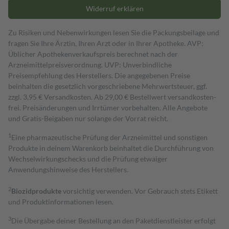
Widerruf erklären
Zu Risiken und Nebenwirkungen lesen Sie die Packungsbeilage und
fragen Sie Ihre Ärztin, Ihren Arzt oder in Ihrer Apotheke. AVP:
Üblicher Apothekenverkaufspreis berechnet nach der
Arzneimittelpreisverordnung. UVP: Unverbindliche
Preisempfehlung des Herstellers. Die angegebenen Preise
beinhalten die gesetzlich vorgeschriebene Mehrwertsteuer, ggf.
zzgl. 3,95 € Versandkosten. Ab 29,00 € Bestell­wert versand­kosten­
frei. Preisänderungen und Irrtümer vorbehalten. Alle Angebote
und Gratis-Beigaben nur solange der Vorrat reicht.
1
Eine pharmazeutische Prüfung der Arzneimittel und sonstigen
Produkte in deinem Warenkorb beinhaltet die Durchführung von
Wechselwirkungschecks und die Prüfung etwaiger
Anwendungshinweise des Herstellers.
2
Biozidprodukte
vorsichtig verwenden. Vor Gebrauch stets Etikett
und Produktinformationen lesen.
3
Die Übergabe deiner Bestellung an den Paketdienstleister erfolgt