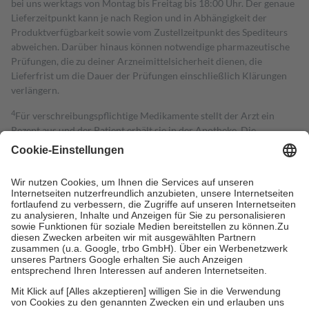
bei uns werktags von Montag bis Freitag bis 18:00 Uhr. Der genaue
Lieferzeitpunkt kann je nach Region und in Abhängigkeit der
Produktverfügbarkeit sowie vom Zustellzeitpunkt des Spediteurs
abweichen. Darüber hinaus können notwendige pharmazeutische
Prüfungen, die zu deiner Arzneimittelsicherheit dienen, die
Lieferfrist um die Dauer der Prüfungen einschließlich Klärungen
verlängern.
4
Für verschreibungspflichtige Medikamente stellt der Arzt ein
Rezept aus und der Patient erhält sie in der Apotheke. Die
gesetzliche Krankenversicherung übernimmt in der Regel die
Kosten dafür, der Versicherte trägt einen Teil davon als Zuzahlung
mit.
Grundsätzlich leisten Mitglieder Zuzahlungen in Höhe von zehn
Prozent des Abgabepreises,
mindestens
jedoch
fünf Euro
und
höchstens zehn Euro.
Es sind jedoch nie mehr als die tatsächlichen
Kosten der Leistung zu entrichten.
Diese Regeln gelten grundsätzlich auch für Online-Apotheken.
Bei Heilmitteln und häuslicher Krankenpflege beträgt die
Zuzahlung zehn Prozent der Kosten sowie zehn Euro je
Verordnung.
Um das Engagement der Versicherten für ihre eigene Gesundheit zu