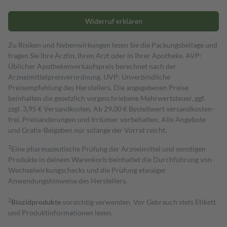
Widerruf erklären
Zu Risiken und Nebenwirkungen lesen Sie die Packungsbeilage und
fragen Sie Ihre Ärztin, Ihren Arzt oder in Ihrer Apotheke. AVP:
Üblicher Apothekenverkaufspreis berechnet nach der
Arzneimittelpreisverordnung. UVP: Unverbindliche
Preisempfehlung des Herstellers. Die angegebenen Preise
beinhalten die gesetzlich vorgeschriebene Mehrwertsteuer, ggf.
zzgl. 3,95 € Versandkosten. Ab 29,00 € Bestell­wert versand­kosten­
frei. Preisänderungen und Irrtümer vorbehalten. Alle Angebote
und Gratis-Beigaben nur solange der Vorrat reicht.
1
Eine pharmazeutische Prüfung der Arzneimittel und sonstigen
Produkte in deinem Warenkorb beinhaltet die Durchführung von
Wechselwirkungschecks und die Prüfung etwaiger
Anwendungshinweise des Herstellers.
2
Biozidprodukte
vorsichtig verwenden. Vor Gebrauch stets Etikett
und Produktinformationen lesen.