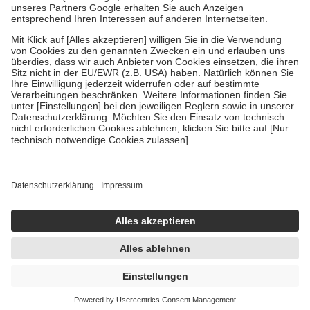
Um das Engagement der Versicherten für ihre eigene Gesundheit zu
stärken und die besondere Stellung der Familie zu unterstützen,
fallen
keine Zuzahlungen
an bei:
• Kindern und Jugendlichen bis zum vollendeten 18. Lebensjahr
mit Ausnahme der Fahrkosten
• Untersuchungen zur Vorsorge und Früherkennung, die von der
GKV getragen werden
• empfohlenen Schutzimpfungen
• Harn- und Blutteststreifen
Wir nutzen Trusted Shops als unabhängigen Dienstleister für die
Einholung von Bewertungen. Trusted Shops hat Maßnahmen
getroffen, um sicherzustellen, dass es sich um echte Bewertungen
handelt. Mehr Informationen findest du hier:
https://help.etrusted.com/hc/de/articles/4419944605341
Einige Bilder und Inhalte wurden unter Zuhilfenahme künstlicher
Intelligenz erstellt.
UVP:
18,50 €
15,95 €