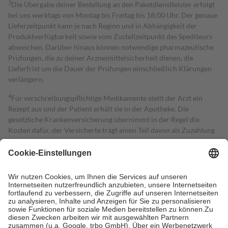
3
Die Übergabe deiner Bestellung an den Paketdienstleister erfolgt
bei uns werktags von Montag bis Freitag bis 18:00 Uhr. Der genaue
Lieferzeitpunkt kann je nach Region und in Abhängigkeit der
Produktverfügbarkeit sowie vom Zustellzeitpunkt des Spediteurs
abweichen. Darüber hinaus können notwendige pharmazeutische
Prüfungen, die zu deiner Arzneimittelsicherheit dienen, die
Lieferfrist um die Dauer der Prüfungen einschließlich Klärungen
verlängern.
4
Für verschreibungspflichtige Medikamente stellt der Arzt ein
Rezept aus und der Patient erhält sie in der Apotheke. Die
gesetzliche Krankenversicherung übernimmt in der Regel die
Kosten dafür, der Versicherte trägt einen Teil davon als Zuzahlung
mit.
Grundsätzlich leisten Mitglieder Zuzahlungen in Höhe von zehn
Prozent des Abgabepreises,
mindestens
jedoch
fünf Euro
und
höchstens zehn Euro.
Es sind jedoch nie mehr als die tatsächlichen
Kosten der Leistung zu entrichten.
Diese Regeln gelten grundsätzlich auch für Online-Apotheken.
Bei Heilmitteln und häuslicher Krankenpflege beträgt die
Zuzahlung zehn Prozent der Kosten sowie zehn Euro je
Verordnung.