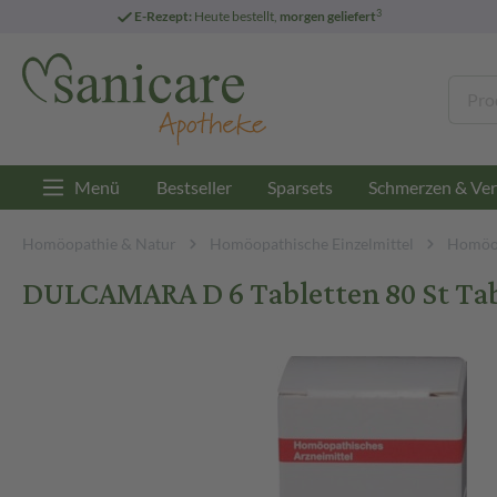
3
E-Rezept:
Heute bestellt,
morgen geliefert
Menü
Bestseller
Sparsets
Schmerzen & Ver
Homöopathie & Natur
Homöopathische Einzelmittel
Homöop
DULCAMARA D 6 Tabletten 80 St Ta