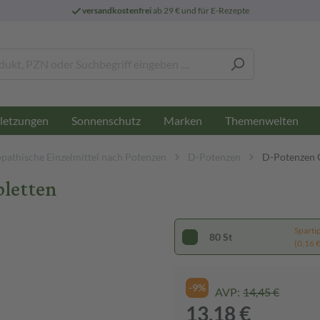
versandkostenfrei
ab 29 € und für E-Rezepte
letzungen
Sonnenschutz
Marken
Themenwelten
athische Einzelmittel nach Potenzen
D-Potenzen
D-Potenzen 
bletten
Sparti
80 St
(0,16 € 
-9%
AVP:
14,45 €
13,18 €