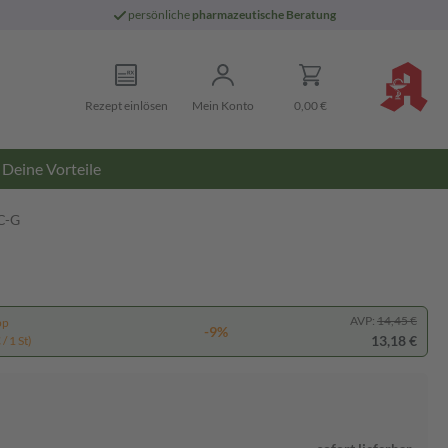
persönliche
pharmazeutische Beratung
Rezept einlösen
Mein Konto
0,00 €
Deine Vorteile
C-G
AVP:
14,45 €
pp
-9%
13,18 €
/ 1 St)