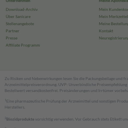
Unternehmen
Meine Apothek
Download-Archiv
Mein Kundenko
Über Sanicare
Mein Merkzettel
Stellenangebote
Meine Bestellun
Partner
Kontakt
Presse
Neuregistrierun
Affiliate Programm
Zu Risiken und Nebenwirkungen lesen Sie die Packungsbeilage und fra
Arzneimittelpreisverordnung. UVP: Unverbindliche Preisempfehlung de
Bestell­wert versand­kosten­frei. Preisänderungen und Irrtümer vorbeh
1
Eine pharmazeutische Prüfung der Arzneimittel und sonstigen Pro
Herstellers.
2
Biozidprodukte
vorsichtig verwenden. Vor Gebrauch stets Etikett u