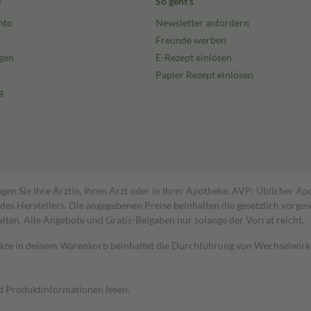
e
So geht's
nto
Newsletter anfordern
Freunde werben
gen
E-Rezept einlösen
Papier Rezept einlösen
g
gen Sie Ihre Ärztin, Ihren Arzt oder in Ihrer Apotheke. AVP: Üblicher A
s Herstellers. Die angegebenen Preise beinhalten die gesetzlich vorgesc
alten. Alle Angebote und Gratis-Beigaben nur solange der Vorrat reicht.
dukte in deinem Warenkorb beinhaltet die Durchführung von Wechselwir
nd Produktinformationen lesen.