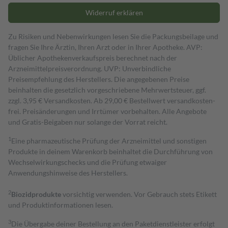
Widerruf erklären
Zu Risiken und Nebenwirkungen lesen Sie die Packungsbeilage und
fragen Sie Ihre Ärztin, Ihren Arzt oder in Ihrer Apotheke. AVP:
Üblicher Apothekenverkaufspreis berechnet nach der
Arzneimittelpreisverordnung. UVP: Unverbindliche
Preisempfehlung des Herstellers. Die angegebenen Preise
beinhalten die gesetzlich vorgeschriebene Mehrwertsteuer, ggf.
zzgl. 3,95 € Versandkosten. Ab 29,00 € Bestell­wert versand­kosten­
frei. Preisänderungen und Irrtümer vorbehalten. Alle Angebote
und Gratis-Beigaben nur solange der Vorrat reicht.
1
Eine pharmazeutische Prüfung der Arzneimittel und sonstigen
Produkte in deinem Warenkorb beinhaltet die Durchführung von
Wechselwirkungschecks und die Prüfung etwaiger
Anwendungshinweise des Herstellers.
2
Biozidprodukte
vorsichtig verwenden. Vor Gebrauch stets Etikett
und Produktinformationen lesen.
3
Die Übergabe deiner Bestellung an den Paketdienstleister erfolgt