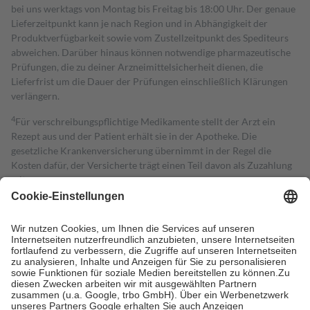
bei uns werktags von Montag bis Freitag bis 18:00 Uhr. Der genaue
Lieferzeitpunkt kann je nach Region und in Abhängigkeit der
Produktverfügbarkeit sowie vom Zustellzeitpunkt des Spediteurs
abweichen. Darüber hinaus können notwendige pharmazeutische
Prüfungen, die zu deiner Arzneimittelsicherheit dienen, die
Lieferfrist um die Dauer der Prüfungen einschließlich Klärungen
verlängern.
4
Für verschreibungspflichtige Medikamente stellt der Arzt ein
Rezept aus und der Patient erhält sie in der Apotheke. Die
gesetzliche Krankenversicherung übernimmt in der Regel die
Kosten dafür, der Versicherte trägt einen Teil davon als Zuzahlung
mit.
Grundsätzlich leisten Mitglieder Zuzahlungen in Höhe von zehn
Prozent des Abgabepreises,
mindestens
jedoch
fünf Euro
und
höchstens zehn Euro.
Es sind jedoch nie mehr als die tatsächlichen
Kosten der Leistung zu entrichten.
Diese Regeln gelten grundsätzlich auch für Online-Apotheken.
Bei Heilmitteln und häuslicher Krankenpflege beträgt die
Zuzahlung zehn Prozent der Kosten sowie zehn Euro je
Verordnung.