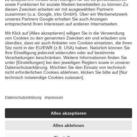
Bei Heilmitteln und häuslicher Krankenpflege beträgt die
Zuzahlung zehn Prozent der Kosten sowie zehn Euro je
Verordnung.
Um das Engagement der Versicherten für ihre eigene Gesundheit zu
stärken und die besondere Stellung der Familie zu unterstützen,
fallen
keine Zuzahlungen
an bei:
• Kindern und Jugendlichen bis zum vollendeten 18. Lebensjahr
mit Ausnahme der Fahrkosten
• Untersuchungen zur Vorsorge und Früherkennung, die von der
GKV getragen werden
• empfohlenen Schutzimpfungen
• Harn- und Blutteststreifen
Wir nutzen Trusted Shops als unabhängigen Dienstleister für die
Einholung von Bewertungen. Trusted Shops hat Maßnahmen
getroffen, um sicherzustellen, dass es sich um echte Bewertungen
handelt. Mehr Informationen findest du hier:
https://help.etrusted.com/hc/de/articles/4419944605341
Einige Bilder und Inhalte wurden unter Zuhilfenahme künstlicher
Intelligenz erstellt.