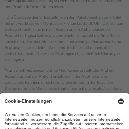
Biozidprodukte
vorsichtig verwenden. Vor Gebrauch stets Etikett
und Produktinformationen lesen.
3
Die Übergabe deiner Bestellung an den Paketdienstleister erfolgt
bei uns werktags von Montag bis Freitag bis 18:00 Uhr. Der genaue
Lieferzeitpunkt kann je nach Region und in Abhängigkeit der
Produktverfügbarkeit sowie vom Zustellzeitpunkt des Spediteurs
abweichen. Darüber hinaus können notwendige pharmazeutische
Prüfungen, die zu deiner Arzneimittelsicherheit dienen, die
Lieferfrist um die Dauer der Prüfungen einschließlich Klärungen
verlängern.
4
Für verschreibungspflichtige Medikamente stellt der Arzt ein
Rezept aus und der Patient erhält sie in der Apotheke. Die
gesetzliche Krankenversicherung übernimmt in der Regel die
Kosten dafür, der Versicherte trägt einen Teil davon als Zuzahlung
mit.
Grundsätzlich leisten Mitglieder Zuzahlungen in Höhe von zehn
Prozent des Abgabepreises,
mindestens
jedoch
fünf Euro
und
höchstens zehn Euro.
Es sind jedoch nie mehr als die tatsächlichen
Kosten der Leistung zu entrichten.
Diese Regeln gelten grundsätzlich auch für Online-Apotheken.