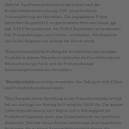
Üblicher Apothekenverkaufspreis berechnet nach der
Arzneimittelpreisverordnung. UVP: Unverbindliche
Preisempfehlung des Herstellers. Die angegebenen Preise
beinhalten die gesetzlich vorgeschriebene Mehrwertsteuer, ggf.
zzgl. 3,95 € Versandkosten. Ab 29,00 € Bestell­wert versand­kosten­
frei. Preisänderungen und Irrtümer vorbehalten. Alle Angebote
und Gratis-Beigaben nur solange der Vorrat reicht.
1
Eine pharmazeutische Prüfung der Arzneimittel und sonstigen
Produkte in deinem Warenkorb beinhaltet die Durchführung von
Wechselwirkungschecks und die Prüfung etwaiger
Anwendungshinweise des Herstellers.
2
Biozidprodukte
vorsichtig verwenden. Vor Gebrauch stets Etikett
und Produktinformationen lesen.
3
Die Übergabe deiner Bestellung an den Paketdienstleister erfolgt
bei uns werktags von Montag bis Freitag bis 18:00 Uhr. Der genaue
Lieferzeitpunkt kann je nach Region und in Abhängigkeit der
Produktverfügbarkeit sowie vom Zustellzeitpunkt des Spediteurs
abweichen. Darüber hinaus können notwendige pharmazeutische
Prüfungen, die zu deiner Arzneimittelsicherheit dienen, die