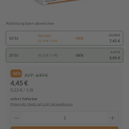
Abbildung kann abweichen
13,28 €
Spartipp
50 St
-44%
7,45 €
(0,15 € / 1 St)
6,97 €
20 St
-36%
(0,22 € / 1 St)
4,45 €
-36%
AVP:
6,97 €
4,45 €
0,22 € / 1 St
sofort lieferbar
Preise inkl. MwSt. ggf. zzgl. Versandkosten