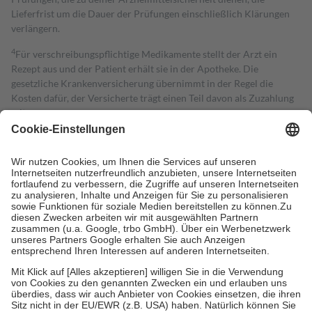
Lieferfrist um die Dauer der Prüfungen einschließlich Klärungen
verlängern.
4
Für verschreibungspflichtige Medikamente stellt der Arzt ein
Rezept aus und der Patient erhält sie in der Apotheke. Die
gesetzliche Krankenversicherung übernimmt in der Regel die
Kosten dafür, der Versicherte trägt einen Teil davon als Zuzahlung
mit.
Grundsätzlich leisten Mitglieder Zuzahlungen in Höhe von zehn
Prozent des Abgabepreises,
mindestens
jedoch
fünf Euro
und
höchstens zehn Euro.
Es sind jedoch nie mehr als die tatsächlichen
Kosten der Leistung zu entrichten.
Diese Regeln gelten grundsätzlich auch für Online-Apotheken.
Bei Heilmitteln und häuslicher Krankenpflege beträgt die
Zuzahlung zehn Prozent der Kosten sowie zehn Euro je
Verordnung.
Um das Engagement der Versicherten für ihre eigene Gesundheit zu
stärken und die besondere Stellung der Familie zu unterstützen,
fallen
keine Zuzahlungen
an bei:
• Kindern und Jugendlichen bis zum vollendeten 18. Lebensjahr
mit Ausnahme der Fahrkosten