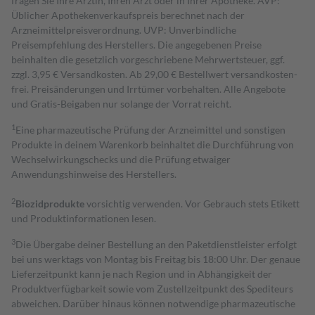
fragen Sie Ihre Ärztin, Ihren Arzt oder in Ihrer Apotheke. AVP:
Üblicher Apothekenverkaufspreis berechnet nach der
Arzneimittelpreisverordnung. UVP: Unverbindliche
Preisempfehlung des Herstellers. Die angegebenen Preise
beinhalten die gesetzlich vorgeschriebene Mehrwertsteuer, ggf.
zzgl. 3,95 € Versandkosten. Ab 29,00 € Bestell­wert versand­kosten­
frei. Preisänderungen und Irrtümer vorbehalten. Alle Angebote
und Gratis-Beigaben nur solange der Vorrat reicht.
1
Eine pharmazeutische Prüfung der Arzneimittel und sonstigen
Produkte in deinem Warenkorb beinhaltet die Durchführung von
Wechselwirkungschecks und die Prüfung etwaiger
Anwendungshinweise des Herstellers.
2
Biozidprodukte
vorsichtig verwenden. Vor Gebrauch stets Etikett
und Produktinformationen lesen.
3
Die Übergabe deiner Bestellung an den Paketdienstleister erfolgt
bei uns werktags von Montag bis Freitag bis 18:00 Uhr. Der genaue
Lieferzeitpunkt kann je nach Region und in Abhängigkeit der
Produktverfügbarkeit sowie vom Zustellzeitpunkt des Spediteurs
abweichen. Darüber hinaus können notwendige pharmazeutische