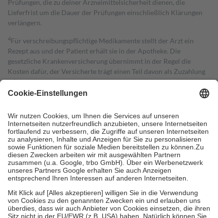
Prüfungen, die zu deiner Arzneimittelsicherheit dienen, die
Lieferfrist um die Dauer der Prüfungen einschließlich Klärungen
verlängern.
4
Für verschreibungspflichtige Medikamente stellt der Arzt ein
Rezept aus und der Patient erhält sie in der Apotheke. Die
gesetzliche Krankenversicherung übernimmt in der Regel die
Kosten dafür, der Versicherte trägt einen Teil davon als Zuzahlung
mit.
Grundsätzlich leisten Mitglieder Zuzahlungen in Höhe von zehn
Prozent des Abgabepreises,
mindestens
jedoch
fünf Euro
und
höchstens zehn Euro.
Es sind jedoch nie mehr als die tatsächlichen
Kosten der Leistung zu entrichten.
Diese Regeln gelten grundsätzlich auch für Online-Apotheken.
Bei Heilmitteln und häuslicher Krankenpflege beträgt die
Zuzahlung zehn Prozent der Kosten sowie zehn Euro je
Verordnung.
Um das Engagement der Versicherten für ihre eigene Gesundheit zu
stärken und die besondere Stellung der Familie zu unterstützen,
fallen
keine Zuzahlungen
an bei:
• Kindern und Jugendlichen bis zum vollendeten 18. Lebensjahr
mit Ausnahme der Fahrkosten