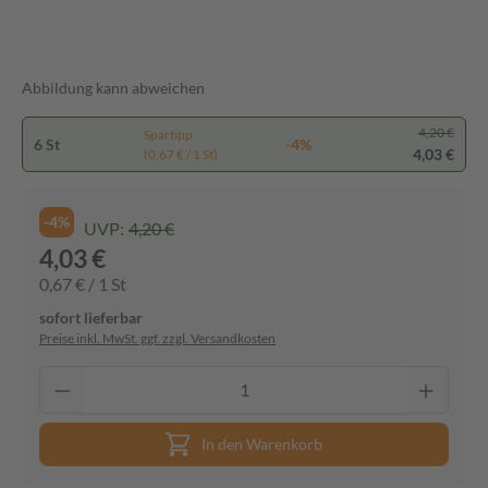
Abbildung kann abweichen
4,20 €
Spartipp
6 St
-4%
4,03 €
(0,67 € / 1 St)
-4%
UVP:
4,20 €
4,03 €
0,67 € / 1 St
sofort lieferbar
Preise inkl. MwSt. ggf. zzgl. Versandkosten
In den Warenkorb