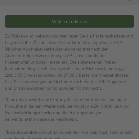
Widerruf erklären
Zu Risiken und Nebenwirkungen lesen Sie die Packungsbeilage und
fragen Sie Ihre Ärztin, Ihren Arzt oder in Ihrer Apotheke. AVP:
Üblicher Apothekenverkaufspreis berechnet nach der
Arzneimittelpreisverordnung. UVP: Unverbindliche
Preisempfehlung des Herstellers. Die angegebenen Preise
beinhalten die gesetzlich vorgeschriebene Mehrwertsteuer, ggf.
zzgl. 3,95 € Versandkosten. Ab 29,00 € Bestell­wert versand­kosten­
frei. Preisänderungen und Irrtümer vorbehalten. Alle Angebote
und Gratis-Beigaben nur solange der Vorrat reicht.
1
Eine pharmazeutische Prüfung der Arzneimittel und sonstigen
Produkte in deinem Warenkorb beinhaltet die Durchführung von
Wechselwirkungschecks und die Prüfung etwaiger
Anwendungshinweise des Herstellers.
2
Biozidprodukte
vorsichtig verwenden. Vor Gebrauch stets Etikett
und Produktinformationen lesen.