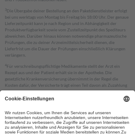
3
Die Übergabe deiner Bestellung an den Paketdienstleister erfolgt
bei uns werktags von Montag bis Freitag bis 18:00 Uhr. Der genaue
Lieferzeitpunkt kann je nach Region und in Abhängigkeit der
Produktverfügbarkeit sowie vom Zustellzeitpunkt des Spediteurs
abweichen. Darüber hinaus können notwendige pharmazeutische
Prüfungen, die zu deiner Arzneimittelsicherheit dienen, die
Lieferfrist um die Dauer der Prüfungen einschließlich Klärungen
verlängern.
4
Für verschreibungspflichtige Medikamente stellt der Arzt ein
Rezept aus und der Patient erhält sie in der Apotheke. Die
gesetzliche Krankenversicherung übernimmt in der Regel die
Kosten dafür, der Versicherte trägt einen Teil davon als Zuzahlung
mit.
Grundsätzlich leisten Mitglieder Zuzahlungen in Höhe von zehn
Prozent des Abgabepreises,
mindestens
jedoch
fünf Euro
und
höchstens zehn Euro.
Es sind jedoch nie mehr als die tatsächlichen
Kosten der Leistung zu entrichten.
Diese Regeln gelten grundsätzlich auch für Online-Apotheken.
Bei Heilmitteln und häuslicher Krankenpflege beträgt die