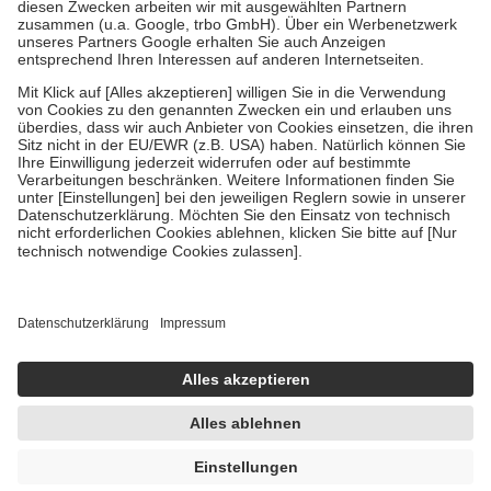
Zuzahlung zehn Prozent der Kosten sowie zehn Euro je
Verordnung.
Um das Engagement der Versicherten für ihre eigene Gesundheit zu
stärken und die besondere Stellung der Familie zu unterstützen,
fallen
keine Zuzahlungen
an bei:
• Kindern und Jugendlichen bis zum vollendeten 18. Lebensjahr
mit Ausnahme der Fahrkosten
• Untersuchungen zur Vorsorge und Früherkennung, die von der
GKV getragen werden
• empfohlenen Schutzimpfungen
• Harn- und Blutteststreifen
Wir nutzen Trusted Shops als unabhängigen Dienstleister für die
Einholung von Bewertungen. Trusted Shops hat Maßnahmen
getroffen, um sicherzustellen, dass es sich um echte Bewertungen
handelt. Mehr Informationen findest du hier:
https://help.etrusted.com/hc/de/articles/4419944605341
Einige Bilder und Inhalte wurden unter Zuhilfenahme künstlicher
Intelligenz erstellt.
UVP:
2,35 €