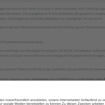
gen Sie Ihre Ärztin, Ihren Arzt oder in Ihrer Apotheke. AVP: Üblicher A
s Herstellers. Die angegebenen Preise beinhalten die gesetzlich vorgesc
alten. Alle Angebote und Gratis-Beigaben nur solange der Vorrat reicht.
dukte in deinem Warenkorb beinhaltet die Durchführung von Wechselwir
nd Produktinformationen lesen.
 uns werktags von Montag bis Freitag bis 18:00 Uhr. Der genaue Lieferze
ichen. Darüber hinaus können notwendige pharmazeutische Prüfungen, die
aus und der Patient erhält sie in der Apotheke. Die gesetzliche Krankenv
ent des Abgabepreises,
mindestens
jedoch
fünf Euro
und
höchstens zehn 
zehn Prozent der Kosten sowie zehn Euro je Verordnung.
rken und die besondere Stellung der Familie zu unterstützen, fallen
kein
 Ausnahme der Fahrkosten