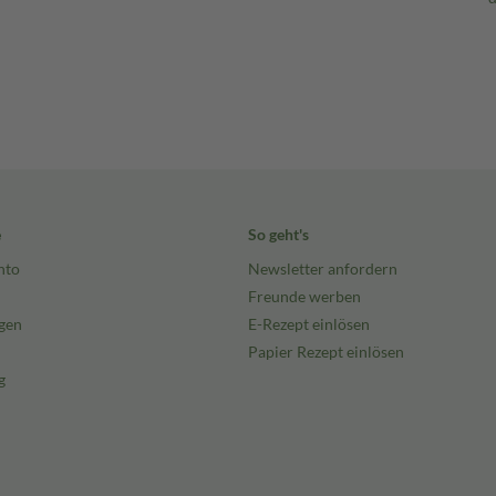
e
So geht's
nto
Newsletter anfordern
Freunde werben
gen
E-Rezept einlösen
Papier Rezept einlösen
g