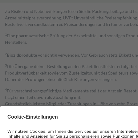
Zu Risiken und Nebenwirkungen lesen Sie die Packungsbeilage und fra
Arzneimittelpreisverordnung. UVP: Unverbindliche Preisempfehlung de
Bestell­wert versand­kosten­frei. Preisänderungen und Irrtümer vorbeh
1
Eine pharmazeutische Prüfung der Arzneimittel und sonstigen Pro
Herstellers.
2
Biozidprodukte
vorsichtig verwenden. Vor Gebrauch stets Etikett u
3
Die Übergabe deiner Bestellung an den Paketdienstleister erfolgt bei
Produktverfügbarkeit sowie vom Zustellzeitpunkt des Spediteurs abwe
Dauer der Prüfungen einschließlich Klärungen verlängern.
4
Für verschreibungspflichtige Medikamente stellt der Arzt ein Rezept 
trägt einen Teil davon als Zuzahlung mit.
Grundsätzlich leisten Mitglieder Zuzahlungen in Höhe von zehn Proz
zu entrichten.
Diese Regeln gelten grundsätzlich auch für Online-Apotheken.
Bei Heilmitteln und häuslicher Krankenpflege beträgt die Zuzahlung 
Um das Engagement der Versicherten für ihre eigene Gesundheit zu stä
• Kindern und Jugendlichen bis zum vollendeten 18. Lebensjahr mit