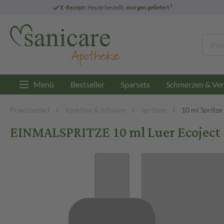
3
E-Rezept:
Heute bestellt,
morgen geliefert
Menü
Bestseller
Sparsets
Schmerzen & Ver
Praxisbedarf
Injektion & Infusion
Spritzen
10 ml Spritze
EINMALSPRITZE 10 ml Luer Ecoject 