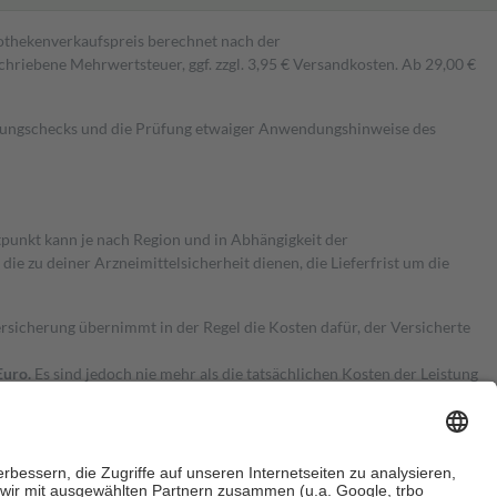
pothekenverkaufspreis berechnet nach der
hriebene Mehrwertsteuer, ggf. zzgl. 3,95 € Versandkosten. Ab 29,00 €
kungschecks und die Prüfung etwaiger Anwendungshinweise des
itpunkt kann je nach Region und in Abhängigkeit der
 zu deiner Arzneimittelsicherheit dienen, die Lieferfrist um die
ersicherung übernimmt in der Regel die Kosten dafür, der Versicherte
Euro.
Es sind jedoch nie mehr als die tatsächlichen Kosten der Leistung
e Zuzahlungen
an bei: