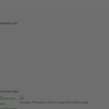
Bewerte uns
Sanicare App