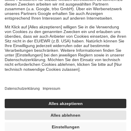
Zuzahlung zehn Prozent der Kosten sowie zehn Euro je
Verordnung.
Um das Engagement der Versicherten für ihre eigene Gesundheit zu
stärken und die besondere Stellung der Familie zu unterstützen,
fallen
keine Zuzahlungen
an bei:
• Kindern und Jugendlichen bis zum vollendeten 18. Lebensjahr
mit Ausnahme der Fahrkosten
• Untersuchungen zur Vorsorge und Früherkennung, die von der
GKV getragen werden
• empfohlenen Schutzimpfungen
• Harn- und Blutteststreifen
Wir nutzen Trusted Shops als unabhängigen Dienstleister für die
Einholung von Bewertungen. Trusted Shops hat Maßnahmen
getroffen, um sicherzustellen, dass es sich um echte Bewertungen
handelt. Mehr Informationen findest du hier:
https://help.etrusted.com/hc/de/articles/4419944605341
Einige Bilder und Inhalte wurden unter Zuhilfenahme künstlicher
Intelligenz erstellt.
UVP:
0,79 €