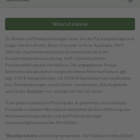
Widerruf erklären
Zu Risiken und Nebenwirkungen lesen Sie die Packungsbeilage und
fragen Sie Ihre Ärztin, Ihren Arzt oder in Ihrer Apotheke. AVP:
Üblicher Apothekenverkaufspreis berechnet nach der
Arzneimittelpreisverordnung. UVP: Unverbindliche
Preisempfehlung des Herstellers. Die angegebenen Preise
beinhalten die gesetzlich vorgeschriebene Mehrwertsteuer, ggf.
zzgl. 3,95 € Versandkosten. Ab 29,00 € Bestell­wert versand­kosten­
frei. Preisänderungen und Irrtümer vorbehalten. Alle Angebote
und Gratis-Beigaben nur solange der Vorrat reicht.
1
Eine pharmazeutische Prüfung der Arzneimittel und sonstigen
Produkte in deinem Warenkorb beinhaltet die Durchführung von
Wechselwirkungschecks und die Prüfung etwaiger
Anwendungshinweise des Herstellers.
2
Biozidprodukte
vorsichtig verwenden. Vor Gebrauch stets Etikett