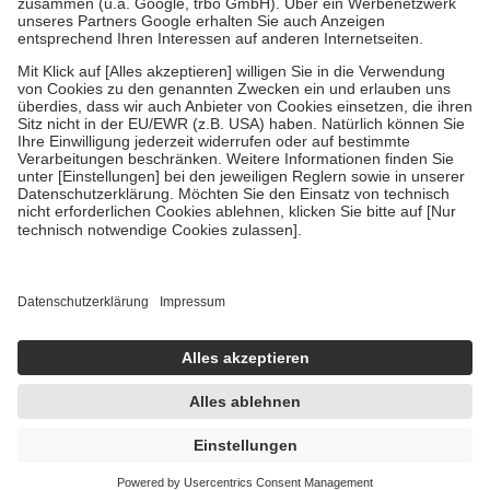
Verordnung.
Um das Engagement der Versicherten für ihre eigene Gesundheit zu
stärken und die besondere Stellung der Familie zu unterstützen,
fallen
keine Zuzahlungen
an bei:
• Kindern und Jugendlichen bis zum vollendeten 18. Lebensjahr
mit Ausnahme der Fahrkosten
• Untersuchungen zur Vorsorge und Früherkennung, die von der
GKV getragen werden
• empfohlenen Schutzimpfungen
• Harn- und Blutteststreifen
Wir nutzen Trusted Shops als unabhängigen Dienstleister für die
Einholung von Bewertungen. Trusted Shops hat Maßnahmen
getroffen, um sicherzustellen, dass es sich um echte Bewertungen
handelt. Mehr Informationen findest du hier:
https://help.etrusted.com/hc/de/articles/4419944605341
Einige Bilder und Inhalte wurden unter Zuhilfenahme künstlicher
Intelligenz erstellt.
13,34 €