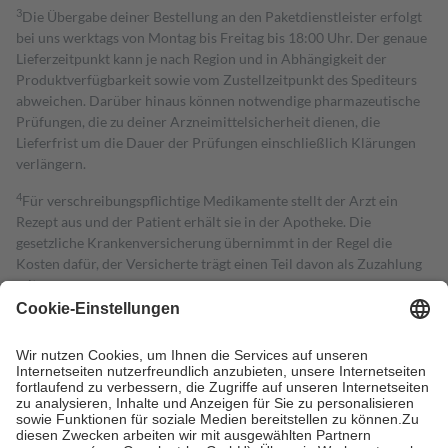
3
Die Übergabe deiner Bestellung an den Paketdienstleister erfolgt
bei uns werktags von Montag bis Freitag bis 18:00 Uhr. Der genaue
Lieferzeitpunkt kann je nach Region und in Abhängigkeit der
Produktverfügbarkeit sowie vom Zustellzeitpunkt des Spediteurs
abweichen. Darüber hinaus können notwendige pharmazeutische
Prüfungen, die zu deiner Arzneimittelsicherheit dienen, die
Lieferfrist um die Dauer der Prüfungen einschließlich Klärungen
verlängern.
4
Für verschreibungspflichtige Medikamente stellt der Arzt ein
Rezept aus und der Patient erhält sie in der Apotheke. Die
gesetzliche Krankenversicherung übernimmt in der Regel die
Kosten dafür, der Versicherte trägt einen Teil davon als Zuzahlung
mit.
Grundsätzlich leisten Mitglieder Zuzahlungen in Höhe von zehn
Prozent des Abgabepreises,
mindestens
jedoch
fünf Euro
und
höchstens zehn Euro.
Es sind jedoch nie mehr als die tatsächlichen
Kosten der Leistung zu entrichten.
Diese Regeln gelten grundsätzlich auch für Online-Apotheken.
Bei Heilmitteln und häuslicher Krankenpflege beträgt die
Zuzahlung zehn Prozent der Kosten sowie zehn Euro je