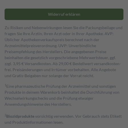
Widerruf erklären
Zu Risiken und Nebenwirkungen lesen Sie die Packungsbeilage und
fragen Sie Ihre Ärztin, Ihren Arzt oder in Ihrer Apotheke. AVP:
Üblicher Apothekenverkaufspreis berechnet nach der
Arzneimittelpreisverordnung. UVP: Unverbindliche
Preisempfehlung des Herstellers. Die angegebenen Preise
beinhalten die gesetzlich vorgeschriebene Mehrwertsteuer, ggf.
zzgl. 3,95 € Versandkosten. Ab 29,00 € Bestell­wert versand­kosten­
frei. Preisänderungen und Irrtümer vorbehalten. Alle Angebote
und Gratis-Beigaben nur solange der Vorrat reicht.
1
Eine pharmazeutische Prüfung der Arzneimittel und sonstigen
Produkte in deinem Warenkorb beinhaltet die Durchführung von
Wechselwirkungschecks und die Prüfung etwaiger
Anwendungshinweise des Herstellers.
2
Biozidprodukte
vorsichtig verwenden. Vor Gebrauch stets Etikett
und Produktinformationen lesen.