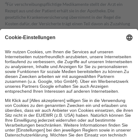
4
Für verschreibungspflichtige Medikamente stellt der Arzt ein
Rezept aus und der Patient erhält sie in der Apotheke. Die
gesetzliche Krankenversicherung übernimmt in der Regel die
Kosten dafür, der Versicherte trägt einen Teil davon als Zuzahlung
mit.
Grundsätzlich leisten Mitglieder Zuzahlungen in Höhe von zehn
Prozent des Abgabepreises,
mindestens
jedoch
fünf Euro
und
höchstens zehn Euro.
Es sind jedoch nie mehr als die tatsächlichen
Kosten der Leistung zu entrichten.
Diese Regeln gelten grundsätzlich auch für Online-Apotheken.
Bei Heilmitteln und häuslicher Krankenpflege beträgt die
Zuzahlung zehn Prozent der Kosten sowie zehn Euro je
Verordnung.
Um das Engagement der Versicherten für ihre eigene Gesundheit zu
stärken und die besondere Stellung der Familie zu unterstützen,
fallen
keine Zuzahlungen
an bei:
• Kindern und Jugendlichen bis zum vollendeten 18. Lebensjahr
mit Ausnahme der Fahrkosten
• Untersuchungen zur Vorsorge und Früherkennung, die von der
GKV getragen werden
• empfohlenen Schutzimpfungen