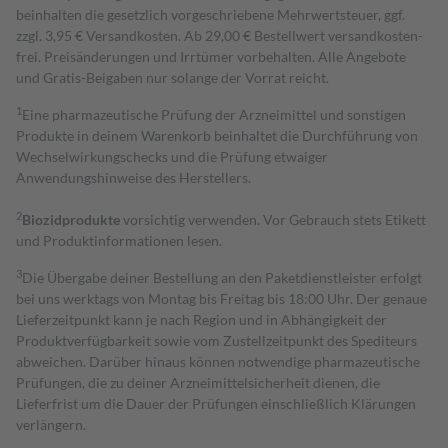
beinhalten die gesetzlich vorgeschriebene Mehrwertsteuer, ggf.
zzgl. 3,95 € Versandkosten. Ab 29,00 € Bestell­wert versand­kosten­
frei. Preisänderungen und Irrtümer vorbehalten. Alle Angebote
und Gratis-Beigaben nur solange der Vorrat reicht.
1
Eine pharmazeutische Prüfung der Arzneimittel und sonstigen
Produkte in deinem Warenkorb beinhaltet die Durchführung von
Wechselwirkungschecks und die Prüfung etwaiger
Anwendungshinweise des Herstellers.
2
Biozidprodukte
vorsichtig verwenden. Vor Gebrauch stets Etikett
und Produktinformationen lesen.
3
Die Übergabe deiner Bestellung an den Paketdienstleister erfolgt
bei uns werktags von Montag bis Freitag bis 18:00 Uhr. Der genaue
Lieferzeitpunkt kann je nach Region und in Abhängigkeit der
Produktverfügbarkeit sowie vom Zustellzeitpunkt des Spediteurs
abweichen. Darüber hinaus können notwendige pharmazeutische
Prüfungen, die zu deiner Arzneimittelsicherheit dienen, die
Lieferfrist um die Dauer der Prüfungen einschließlich Klärungen
verlängern.