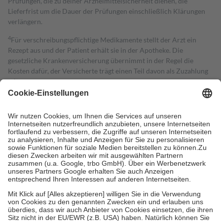
Prüfungen, die zu deiner Arzneimittelsicherheit dienen, die
Lieferfrist um die Dauer der Prüfungen einschließlich Klärungen
verlängern.
4
Für verschreibungspflichtige Medikamente stellt der Arzt ein
Rezept aus und der Patient erhält sie in der Apotheke. Die
gesetzliche Krankenversicherung übernimmt in der Regel die
Kosten dafür, der Versicherte trägt einen Teil davon als Zuzahlung
mit.
Grundsätzlich leisten Mitglieder Zuzahlungen in Höhe von zehn
Prozent des Abgabepreises,
mindestens
jedoch
fünf Euro
und
höchstens zehn Euro.
Es sind jedoch nie mehr als die tatsächlichen
Kosten der Leistung zu entrichten.
Diese Regeln gelten grundsätzlich auch für Online-Apotheken.
Bei Heilmitteln und häuslicher Krankenpflege beträgt die
Zuzahlung zehn Prozent der Kosten sowie zehn Euro je
Verordnung.
Um das Engagement der Versicherten für ihre eigene Gesundheit zu
stärken und die besondere Stellung der Familie zu unterstützen,
fallen
keine Zuzahlungen
an bei:
• Kindern und Jugendlichen bis zum vollendeten 18. Lebensjahr
mit Ausnahme der Fahrkosten