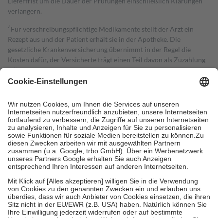
Lieferfrist um die Dauer der Prüfungen einschließlich Klärungen
verlängern.
4
Für verschreibungspflichtige Medikamente stellt der Arzt ein
Rezept aus und der Patient erhält sie in der Apotheke. Die
gesetzliche Krankenversicherung übernimmt in der Regel die
Kosten dafür, der Versicherte trägt einen Teil davon als Zuzahlung
mit.
Grundsätzlich leisten Mitglieder Zuzahlungen in Höhe von zehn
Prozent des Abgabepreises,
mindestens
jedoch
fünf Euro
und
höchstens zehn Euro.
Es sind jedoch nie mehr als die tatsächlichen
Kosten der Leistung zu entrichten.
Diese Regeln gelten grundsätzlich auch für Online-Apotheken.
Bei Heilmitteln und häuslicher Krankenpflege beträgt die
Zuzahlung zehn Prozent der Kosten sowie zehn Euro je
Verordnung.
Um das Engagement der Versicherten für ihre eigene Gesundheit zu
stärken und die besondere Stellung der Familie zu unterstützen,
fallen
keine Zuzahlungen
an bei:
• Kindern und Jugendlichen bis zum vollendeten 18. Lebensjahr
mit Ausnahme der Fahrkosten
• Untersuchungen zur Vorsorge und Früherkennung, die von der