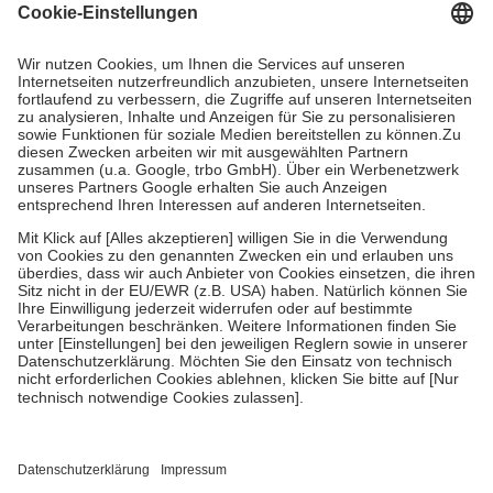
Grundsätzlich leisten Mitglieder Zuzahlungen in Höhe von zehn
Prozent des Abgabepreises,
mindestens
jedoch
fünf Euro
und
höchstens zehn Euro.
Es sind jedoch nie mehr als die tatsächlichen
Kosten der Leistung zu entrichten.
Diese Regeln gelten grundsätzlich auch für Online-Apotheken.
Bei Heilmitteln und häuslicher Krankenpflege beträgt die
Zuzahlung zehn Prozent der Kosten sowie zehn Euro je
Verordnung.
Um das Engagement der Versicherten für ihre eigene Gesundheit zu
stärken und die besondere Stellung der Familie zu unterstützen,
fallen
keine Zuzahlungen
an bei:
• Kindern und Jugendlichen bis zum vollendeten 18. Lebensjahr
mit Ausnahme der Fahrkosten
• Untersuchungen zur Vorsorge und Früherkennung, die von der
GKV getragen werden
• empfohlenen Schutzimpfungen
• Harn- und Blutteststreifen
Wir nutzen Trusted Shops als unabhängigen Dienstleister für die
Einholung von Bewertungen. Trusted Shops hat Maßnahmen
getroffen, um sicherzustellen, dass es sich um echte Bewertungen
handelt. Mehr Informationen findest du hier: