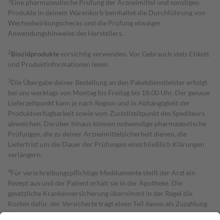
1
Eine pharmazeutische Prüfung der Arzneimittel und sonstigen
Produkte in deinem Warenkorb beinhaltet die Durchführung von
Wechselwirkungschecks und die Prüfung etwaiger
Anwendungshinweise des Herstellers.
2
Biozidprodukte
vorsichtig verwenden. Vor Gebrauch stets Etikett
und Produktinformationen lesen.
3
Die Übergabe deiner Bestellung an den Paketdienstleister erfolgt
bei uns werktags von Montag bis Freitag bis 18:00 Uhr. Der genaue
Lieferzeitpunkt kann je nach Region und in Abhängigkeit der
Produktverfügbarkeit sowie vom Zustellzeitpunkt des Spediteurs
abweichen. Darüber hinaus können notwendige pharmazeutische
Prüfungen, die zu deiner Arzneimittelsicherheit dienen, die
Lieferfrist um die Dauer der Prüfungen einschließlich Klärungen
verlängern.
4
Für verschreibungspflichtige Medikamente stellt der Arzt ein
Rezept aus und der Patient erhält sie in der Apotheke. Die
gesetzliche Krankenversicherung übernimmt in der Regel die
Kosten dafür, der Versicherte trägt einen Teil davon als Zuzahlung
mit.