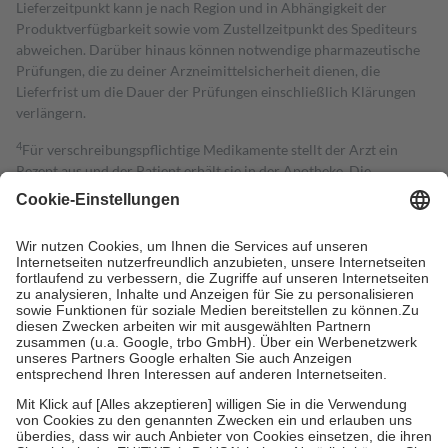
Lieferzeitpunkt kann je nach Region und in Abhängigkeit der
Produktverfügbarkeit sowie vom Zustellzeitpunkt des Spediteurs
abweichen. Darüber hinaus können notwendige pharmazeutische
Prüfungen, die zu deiner Arzneimittelsicherheit dienen, die
Lieferfrist um die Dauer der Prüfungen einschließlich Klärungen
verlängern.
4
Für verschreibungspflichtige Medikamente stellt der Arzt ein
Rezept aus und der Patient erhält sie in der Apotheke. Die
gesetzliche Krankenversicherung übernimmt in der Regel die
Kosten dafür, der Versicherte trägt einen Teil davon als Zuzahlung
mit.
Grundsätzlich leisten Mitglieder Zuzahlungen in Höhe von zehn
Prozent des Abgabepreises,
mindestens
jedoch
fünf Euro
und
höchstens zehn Euro.
Es sind jedoch nie mehr als die tatsächlichen
Kosten der Leistung zu entrichten.
Diese Regeln gelten grundsätzlich auch für Online-Apotheken.
Bei Heilmitteln und häuslicher Krankenpflege beträgt die
Zuzahlung zehn Prozent der Kosten sowie zehn Euro je
Verordnung.
Um das Engagement der Versicherten für ihre eigene Gesundheit zu
stärken und die besondere Stellung der Familie zu unterstützen,