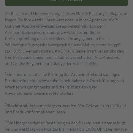
Zu Risiken und Nebenwirkungen lesen Sie die Packungsbeilage und
fragen Sie Ihre Ärztin, Ihren Arzt oder in Ihrer Apotheke. AVP:
Üblicher Apothekenverkaufspreis berechnet nach der
Arzneimittelpreisverordnung. UVP: Unverbindliche
Preisempfehlung des Herstellers. Die angegebenen Preise
beinhalten die gesetzlich vorgeschriebene Mehrwertsteuer, ggf.
zzgl. 3,95 € Versandkosten. Ab 29,00 € Bestell­wert versand­kosten­
frei. Preisänderungen und Irrtümer vorbehalten. Alle Angebote
und Gratis-Beigaben nur solange der Vorrat reicht.
1
Eine pharmazeutische Prüfung der Arzneimittel und sonstigen
Produkte in deinem Warenkorb beinhaltet die Durchführung von
Wechselwirkungschecks und die Prüfung etwaiger
Anwendungshinweise des Herstellers.
2
Biozidprodukte
vorsichtig verwenden. Vor Gebrauch stets Etikett
und Produktinformationen lesen.
3
Die Übergabe deiner Bestellung an den Paketdienstleister erfolgt
bei uns werktags von Montag bis Freitag bis 18:00 Uhr. Der genaue