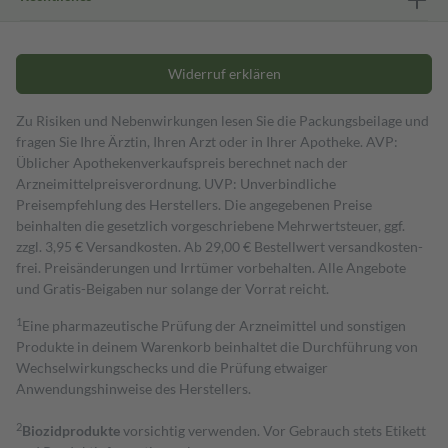
Widerruf erklären
Zu Risiken und Nebenwirkungen lesen Sie die Packungsbeilage und
fragen Sie Ihre Ärztin, Ihren Arzt oder in Ihrer Apotheke. AVP:
Üblicher Apothekenverkaufspreis berechnet nach der
Arzneimittelpreisverordnung. UVP: Unverbindliche
Preisempfehlung des Herstellers. Die angegebenen Preise
beinhalten die gesetzlich vorgeschriebene Mehrwertsteuer, ggf.
zzgl. 3,95 € Versandkosten. Ab 29,00 € Bestell­wert versand­kosten­
frei. Preisänderungen und Irrtümer vorbehalten. Alle Angebote
und Gratis-Beigaben nur solange der Vorrat reicht.
1
Eine pharmazeutische Prüfung der Arzneimittel und sonstigen
Produkte in deinem Warenkorb beinhaltet die Durchführung von
Wechselwirkungschecks und die Prüfung etwaiger
Anwendungshinweise des Herstellers.
2
Biozidprodukte
vorsichtig verwenden. Vor Gebrauch stets Etikett