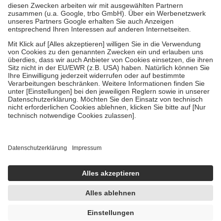
Zuzahlung zehn Prozent der Kosten sowie zehn Euro je
Verordnung.
Um das Engagement der Versicherten für ihre eigene Gesundheit zu
stärken und die besondere Stellung der Familie zu unterstützen,
fallen
keine Zuzahlungen
an bei:
• Kindern und Jugendlichen bis zum vollendeten 18. Lebensjahr
mit Ausnahme der Fahrkosten
• Untersuchungen zur Vorsorge und Früherkennung, die von der
GKV getragen werden
• empfohlenen Schutzimpfungen
• Harn- und Blutteststreifen
Wir nutzen Trusted Shops als unabhängigen Dienstleister für die
Einholung von Bewertungen. Trusted Shops hat Maßnahmen
getroffen, um sicherzustellen, dass es sich um echte Bewertungen
handelt. Mehr Informationen findest du hier:
https://help.etrusted.com/hc/de/articles/4419944605341
Einige Bilder und Inhalte wurden unter Zuhilfenahme künstlicher
Intelligenz erstellt.