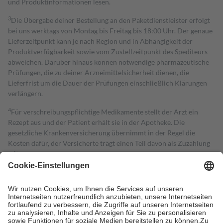
und Produktinformationen lesen.
3
Die Übergabe deiner Bestellung an den Paketdienstleister erfolgt
bei uns werktags von Montag bis Freitag bis 18:00 Uhr. Der genaue
Lieferzeitpunkt kann je nach Region und in Abhängigkeit der
Produktverfügbarkeit sowie vom Zustellzeitpunkt des Spediteurs
abweichen. Darüber hinaus können notwendige pharmazeutische
Prüfungen, die zu deiner Arzneimittelsicherheit dienen, die
Lieferfrist um die Dauer der Prüfungen einschließlich Klärungen
verlängern.
4
Für verschreibungspflichtige Medikamente stellt der Arzt ein
Rezept aus und der Patient erhält sie in der Apotheke. Die
gesetzliche Krankenversicherung übernimmt in der Regel die
Kosten dafür, der Versicherte trägt einen Teil davon als Zuzahlung
mit.
Grundsätzlich leisten Mitglieder Zuzahlungen in Höhe von zehn
Prozent des Abgabepreises,
mindestens
jedoch
fünf Euro
und
höchstens zehn Euro.
Es sind jedoch nie mehr als die tatsächlichen
Kosten der Leistung zu entrichten.
Diese Regeln gelten grundsätzlich auch für Online-Apotheken.
Bei Heilmitteln und häuslicher Krankenpflege beträgt die