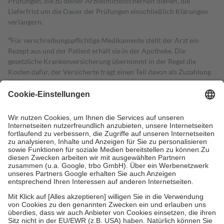
Prüfungen, die zu deiner Arzneimittelsicherheit dienen, die
Lieferfrist um die Dauer der Prüfungen einschließlich Klärungen
verlängern.
4
Für verschreibungspflichtige Medikamente stellt der Arzt ein
Rezept aus und der Patient erhält sie in der Apotheke. Die
gesetzliche Krankenversicherung übernimmt in der Regel die
Kosten dafür, der Versicherte trägt einen Teil davon als Zuzahlung
mit.
Grundsätzlich leisten Mitglieder Zuzahlungen in Höhe von zehn
Prozent des Abgabepreises,
mindestens
jedoch
fünf Euro
und
höchstens zehn Euro.
Es sind jedoch nie mehr als die tatsächlichen
Kosten der Leistung zu entrichten.
Diese Regeln gelten grundsätzlich auch für Online-Apotheken.
Bei Heilmitteln und häuslicher Krankenpflege beträgt die
Zuzahlung zehn Prozent der Kosten sowie zehn Euro je
Verordnung.
Um das Engagement der Versicherten für ihre eigene Gesundheit zu
stärken und die besondere Stellung der Familie zu unterstützen,
fallen
keine Zuzahlungen
an bei:
• Kindern und Jugendlichen bis zum vollendeten 18. Lebensjahr
mit Ausnahme der Fahrkosten