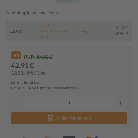
Abbildung kann abweichen
Spartipp
44,90 €
120 St
-4%
23,4 g (1.833,76 € /
42,91 €
1 kg)
-4%
UVP:
44,90 €
42,91 €
1.833,76 € / 1 kg
sofort lieferbar
Preise inkl. MwSt. ggf. zzgl. Versandkosten
In den Warenkorb