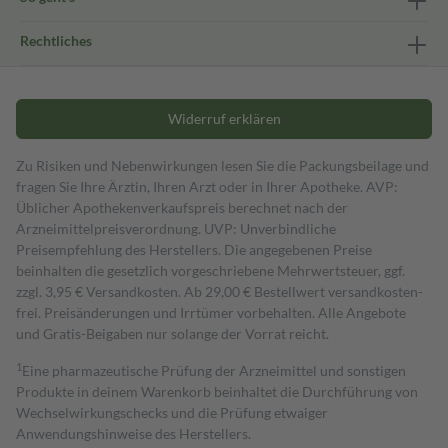
Rechtliches
Widerruf erklären
Zu Risiken und Nebenwirkungen lesen Sie die Packungsbeilage und
fragen Sie Ihre Ärztin, Ihren Arzt oder in Ihrer Apotheke. AVP:
Üblicher Apothekenverkaufspreis berechnet nach der
Arzneimittelpreisverordnung. UVP: Unverbindliche
Preisempfehlung des Herstellers. Die angegebenen Preise
beinhalten die gesetzlich vorgeschriebene Mehrwertsteuer, ggf.
zzgl. 3,95 € Versandkosten. Ab 29,00 € Bestell­wert versand­kosten­
frei. Preisänderungen und Irrtümer vorbehalten. Alle Angebote
und Gratis-Beigaben nur solange der Vorrat reicht.
1
Eine pharmazeutische Prüfung der Arzneimittel und sonstigen
Produkte in deinem Warenkorb beinhaltet die Durchführung von
Wechselwirkungschecks und die Prüfung etwaiger
Anwendungshinweise des Herstellers.