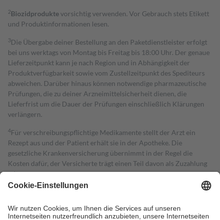
2
Biozidprodukte
vorsichtig verwenden. Vor Gebrauch stets Etikett
und Produktinformationen lesen.
3
Die Übergabe deiner Bestellung an den Paketdienstleister erfolgt
bei uns werktags von Montag bis Freitag bis 18:00 Uhr. Der genaue
Lieferzeitpunkt kann je nach Region und in Abhängigkeit der
Produktverfügbarkeit sowie vom Zustellzeitpunkt des Spediteurs
abweichen. Darüber hinaus können notwendige pharmazeutische
Prüfungen, die zu deiner Arzneimittelsicherheit dienen, die
Lieferfrist um die Dauer der Prüfungen einschließlich Klärungen
verlängern.
4
Für verschreibungspflichtige Medikamente stellt der Arzt ein
Rezept aus und der Patient erhält sie in der Apotheke. Die
gesetzliche Krankenversicherung übernimmt in der Regel die
Kosten dafür, der Versicherte trägt einen Teil davon als Zuzahlung
mit.
Grundsätzlich leisten Mitglieder Zuzahlungen in Höhe von zehn
Prozent des Abgabepreises,
mindestens
jedoch
fünf Euro
und
höchstens zehn Euro.
Es sind jedoch nie mehr als die tatsächlichen
Kosten der Leistung zu entrichten.