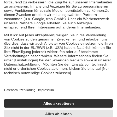
Diese Regeln gelten grundsätzlich auch für Online-Apotheken.
Bei Heilmitteln und häuslicher Krankenpflege beträgt die
Zuzahlung zehn Prozent der Kosten sowie zehn Euro je
Verordnung.
Um das Engagement der Versicherten für ihre eigene Gesundheit zu
stärken und die besondere Stellung der Familie zu unterstützen,
fallen
keine Zuzahlungen
an bei:
• Kindern und Jugendlichen bis zum vollendeten 18. Lebensjahr
mit Ausnahme der Fahrkosten
• Untersuchungen zur Vorsorge und Früherkennung, die von der
GKV getragen werden
• empfohlenen Schutzimpfungen
• Harn- und Blutteststreifen
Wir nutzen Trusted Shops als unabhängigen Dienstleister für die
Einholung von Bewertungen. Trusted Shops hat Maßnahmen
getroffen, um sicherzustellen, dass es sich um echte Bewertungen
handelt. Mehr Informationen findest du hier:
https://help.etrusted.com/hc/de/articles/4419944605341
Einige Bilder und Inhalte wurden unter Zuhilfenahme künstlicher
Intelligenz erstellt.