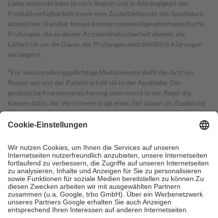
Lieferzeitpunkt kann je nach Region und in Abhängigkeit der
Produktverfügbarkeit sowie vom Zustellzeitpunkt des Spediteurs
abweichen. Darüber hinaus können notwendige pharmazeutische
Prüfungen, die zu deiner Arzneimittelsicherheit dienen, die
Lieferfrist um die Dauer der Prüfungen einschließlich Klärungen
verlängern.
4
Für verschreibungspflichtige Medikamente stellt der Arzt ein
Rezept aus und der Patient erhält sie in der Apotheke. Die
gesetzliche Krankenversicherung übernimmt in der Regel die
Kosten dafür, der Versicherte trägt einen Teil davon als Zuzahlung
mit.
Grundsätzlich leisten Mitglieder Zuzahlungen in Höhe von zehn
Prozent des Abgabepreises,
mindestens
jedoch
fünf Euro
und
höchstens zehn Euro.
Es sind jedoch nie mehr als die tatsächlichen
Kosten der Leistung zu entrichten.
Diese Regeln gelten grundsätzlich auch für Online-Apotheken.
Bei Heilmitteln und häuslicher Krankenpflege beträgt die
Zuzahlung zehn Prozent der Kosten sowie zehn Euro je
Verordnung.
Um das Engagement der Versicherten für ihre eigene Gesundheit zu
stärken und die besondere Stellung der Familie zu unterstützen,