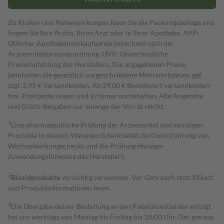
Zu Risiken und Nebenwirkungen lesen Sie die Packungsbeilage und
fragen Sie Ihre Ärztin, Ihren Arzt oder in Ihrer Apotheke. AVP:
Üblicher Apothekenverkaufspreis berechnet nach der
Arzneimittelpreisverordnung. UVP: Unverbindliche
Preisempfehlung des Herstellers. Die angegebenen Preise
beinhalten die gesetzlich vorgeschriebene Mehrwertsteuer, ggf.
zzgl. 3,95 € Versandkosten. Ab 29,00 € Bestell­wert versand­kosten­
frei. Preisänderungen und Irrtümer vorbehalten. Alle Angebote
und Gratis-Beigaben nur solange der Vorrat reicht.
1
Eine pharmazeutische Prüfung der Arzneimittel und sonstigen
Produkte in deinem Warenkorb beinhaltet die Durchführung von
Wechselwirkungschecks und die Prüfung etwaiger
Anwendungshinweise des Herstellers.
2
Biozidprodukte
vorsichtig verwenden. Vor Gebrauch stets Etikett
und Produktinformationen lesen.
3
Die Übergabe deiner Bestellung an den Paketdienstleister erfolgt
bei uns werktags von Montag bis Freitag bis 18:00 Uhr. Der genaue