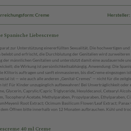
rreichungsform: Creme
Hersteller
e Spanische Liebescreme
rat zur Unterstützung einererfüllten Sexualität. Die hochwertigen und w
 belebt und erfrischt, die Durchblutung der Genitalien wird zurweitere
ng der männlichen Genitalien und unterstützt damit eine ausdauernde un
kelt; die Wirkung ist persönlichkeitsabhängig. Anwendung: Die Spanis
 Klitoris auftragen und sanft einmassieren, bis dieCreme eingezogen is
pecial ist — wie auch alle anderen „Genital-Cremes“ — nicht für die ze
t! Für Kinder unzugänglich aufbewahren! Bei Unverträglichkeit oder eine
 Glycerin, Caprylic/Capric Triglyceride, Hexyldecanol, Cetearyl Alcohol
Gum, Tocopheryl Acetate, Methylparaben, Propylparaben, Ethylparaben,
iumMeyenii Root Extract; Ocimum Basilicum Flower/Leaf Extract; Panax G
h dem Öffnen bitte innerhalb von 12 Monaten aufbrauchen. Kühl und troc
escreme 40 ml Creme