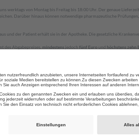
 uns werktags von Montag bis Freitag bis 18:00 Uhr. Der genaue Lieferze
ichen. Darüber hinaus können notwendige pharmazeutische Prüfungen, die
aus und der Patient erhält sie in der Apotheke. Die gesetzliche Krankenv
ent des Abgabepreises,
mindestens
jedoch
fünf Euro
und
höchstens zehn 
zehn Prozent der Kosten sowie zehn Euro je Verordnung.
rken und die besondere Stellung der Familie zu unterstützen, fallen
kein
 Ausnahme der Fahrkosten
 getragen werden
holung von Bewertungen. Trusted Shops hat Maßnahmen getroffen, um sic
cles/4419944605341
igenz erstellt.