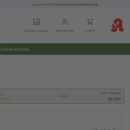
persönliche
pharmazeutische Beratung
Rezept einlösen
Mein Konto
0,00 €
Deine Vorteile
UVP:
18,50 €
pp
-42%
10,78 €
 € / 1 l)