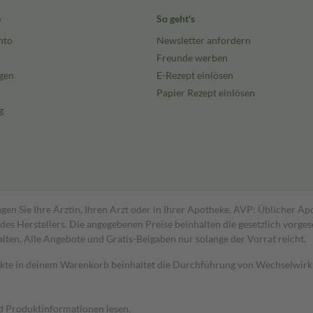
e
So geht's
nto
Newsletter anfordern
Freunde werben
gen
E-Rezept einlösen
Papier Rezept einlösen
g
gen Sie Ihre Ärztin, Ihren Arzt oder in Ihrer Apotheke. AVP: Üblicher A
s Herstellers. Die angegebenen Preise beinhalten die gesetzlich vorgesc
alten. Alle Angebote und Gratis-Beigaben nur solange der Vorrat reicht.
dukte in deinem Warenkorb beinhaltet die Durchführung von Wechselwir
nd Produktinformationen lesen.