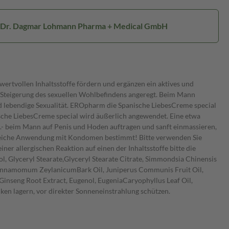
: Dr. Dagmar Lohmann Pharma + Medical GmbH
ertvollen Inhaltsstoffe fördern und ergänzen ein aktives und
n Steigerung des sexuellen Wohlbefindens angeregt. Beim Mann
d lebendige Sexualität. EROpharm die Spanische LiebesCreme special
che LiebesCreme special wird äußerlich angewendet. Eine etwa
t.- beim Mann auf Penis und Hoden auftragen und sanft einmassieren,
itgleiche Anwendung mit Kondomen bestimmt! Bitte verwenden Sie
r allergischen Reaktion auf einen der Inhaltsstoffe bitte die
, Glyceryl Stearate,Glyceryl Stearate Citrate, Simmondsia Chinensis
 Cinnamomum ZeylanicumBark Oil, Juniperus Communis Fruit Oil,
inseng Root Extract, Eugenol, EugeniaCaryophyllus Leaf Oil,
ken lagern, vor direkter Sonneneinstrahlung schützen.