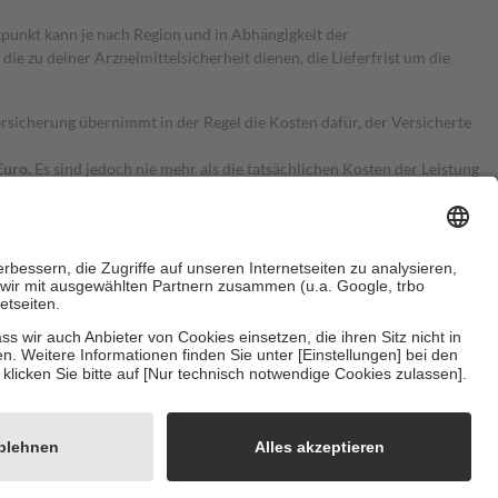
itpunkt kann je nach Region und in Abhängigkeit der
 zu deiner Arzneimittelsicherheit dienen, die Lieferfrist um die
ersicherung übernimmt in der Regel die Kosten dafür, der Versicherte
Euro.
Es sind jedoch nie mehr als die tatsächlichen Kosten der Leistung
e Zuzahlungen
an bei:
herzustellen, dass es sich um echte Bewertungen handelt. Mehr