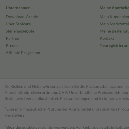
Unternehmen
Meine Apothek
Download-Archiv
Mein Kundenko
Über Sanicare
Mein Merkzettel
Stellenangebote
Meine Bestellun
Partner
Kontakt
Presse
Neuregistrierun
Affiliate Programm
Zu Risiken und Nebenwirkungen lesen Sie die Packungsbeilage und fra
Arzneimittelpreisverordnung. UVP: Unverbindliche Preisempfehlung de
Bestell­wert versand­kosten­frei. Preisänderungen und Irrtümer vorbeh
1
Eine pharmazeutische Prüfung der Arzneimittel und sonstigen Pro
Herstellers.
2
Biozidprodukte
vorsichtig verwenden. Vor Gebrauch stets Etikett u