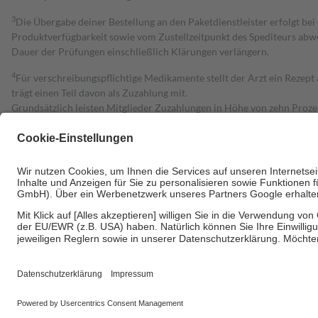
3
Die Übergabe deiner Bestellung an den Paketdienstleister erfolgt bei
Produktverfügbarkeit sowie vom Zustellzeitpunkt des Spediteurs abwe
Dauer der Prüfungen einschließlich Klärungen verlängern.
4
Für verschreibungspflichtige Medikamente stellt der Arzt ein Rezept 
trägt einen Teil davon als Zuzahlung mit.
Grundsätzlich leisten Mitglieder Zuzahlungen in Höhe von zehn Proz
zu entrichten.
Diese Regeln gelten grundsätzlich auch für Online-Apotheken.
Bei Heilmitteln und häuslicher Krankenpflege beträgt die Zuzahlung 
Um das Engagement der Versicherten für ihre eigene Gesundheit zu stä
• Kindern und Jugendlichen bis zum vollendeten 18. Lebensjahr mit
• Untersuchungen zur Vorsorge und Früherkennung, die von der GKV
• empfohlenen Schutzimpfungen
• Harn- und Blutteststreifen
Wir nutzen Trusted Shops als unabhängigen Dienstleister für die Ein
Informationen findest du hier: https://help.etrusted.com/hc/de/arti
Einige Bilder und Inhalte wurden unter Zuhilfenahme künstlicher Intell