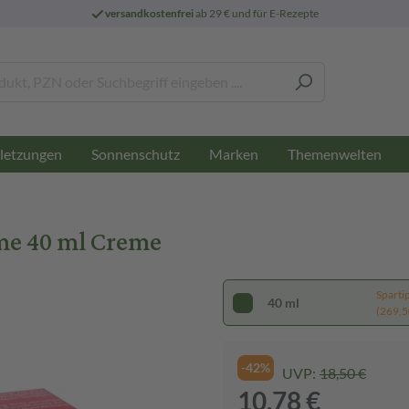
versandkostenfrei
ab 29 € und für E-Rezepte
letzungen
Sonnenschutz
Marken
Themenwelten
me 40 ml Creme
Sparti
40 ml
(269,50
-42%
UVP:
18,50 €
10,78 €