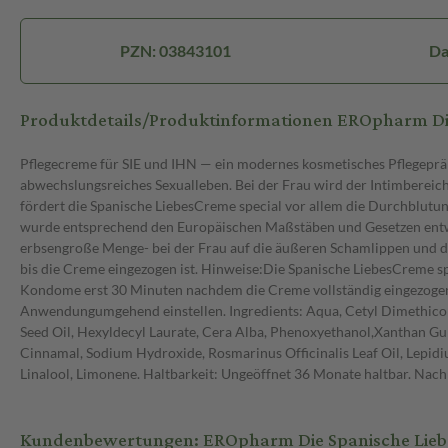
PZN: 03843101
Da
Produktdetails/Produktinformationen EROpharm Di
Pflegecreme für SIE und IHN — ein modernes kosmetisches Pflegepräpa
abwechslungsreiches Sexualleben. Bei der Frau wird der Intimbereich
fördert die Spanische LiebesCreme special vor allem die Durchblutu
wurde entsprechend den Europäischen Maßstäben und Gesetzen entwic
erbsengroße Menge- bei der Frau auf die äußeren Schamlippen und die
bis die Creme eingezogen ist. Hinweise:Die Spanische LiebesCreme s
Kondome erst 30 Minuten nachdem die Creme vollständig eingezogen is
Anwendungumgehend einstellen. Ingredients: Aqua, Cetyl Dimethicone,
Seed Oil, Hexyldecyl Laurate, Cera Alba, Phenoxyethanol,Xanthan 
Cinnamal, Sodium Hydroxide, Rosmarinus Officinalis Leaf Oil, Lepid
Linalool, Limonene. Haltbarkeit: Ungeöffnet 36 Monate haltbar. Nac
Kundenbewertungen: EROpharm Die Spanische Lieb