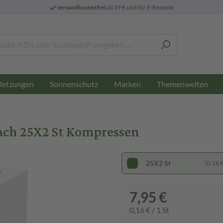
versandkostenfrei
ab 29 € und für E-Rezepte
letzungen
Sonnenschutz
Marken
Themenwelten
ach 25X2 St Kompressen
25X2 St
(0,16 € 
7,95 €
0,16 € / 1 St