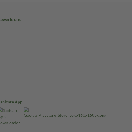
Bewerte uns
Sanicare App