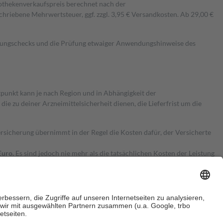
pothekenverkaufspreis berechnet nach der
hriebene Mehrwertsteuer, ggf. zzgl. 3,95 € Versandkosten. Ab 29,00 €
kungschecks und die Prüfung etwaiger Anwendungshinweise des
itpunkt kann je nach Region und in Abhängigkeit der
 zu deiner Arzneimittelsicherheit dienen, die Lieferfrist um die
ersicherung übernimmt in der Regel die Kosten dafür, der Versicherte
Euro.
Es sind jedoch nie mehr als die tatsächlichen Kosten der Leistung
e Zuzahlungen
an bei: