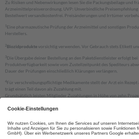
Zu Risiken und Nebenwirkungen lesen Sie die Packungsbeilage und fra
Arzneimittelpreisverordnung. UVP: Unverbindliche Preisempfehlung de
Bestell­wert versand­kosten­frei. Preisänderungen und Irrtümer vorbeh
1
Eine pharmazeutische Prüfung der Arzneimittel und sonstigen Pro
Herstellers.
2
Biozidprodukte
vorsichtig verwenden. Vor Gebrauch stets Etikett u
3
Die Übergabe deiner Bestellung an den Paketdienstleister erfolgt bei
Produktverfügbarkeit sowie vom Zustellzeitpunkt des Spediteurs abwe
Dauer der Prüfungen einschließlich Klärungen verlängern.
4
Für verschreibungspflichtige Medikamente stellt der Arzt ein Rezept 
trägt einen Teil davon als Zuzahlung mit.
Grundsätzlich leisten Mitglieder Zuzahlungen in Höhe von zehn Proz
zu entrichten.
Diese Regeln gelten grundsätzlich auch für Online-Apotheken.
Bei Heilmitteln und häuslicher Krankenpflege beträgt die Zuzahlung 
Um das Engagement der Versicherten für ihre eigene Gesundheit zu stä
• Kindern und Jugendlichen bis zum vollendeten 18. Lebensjahr mit
• Untersuchungen zur Vorsorge und Früherkennung, die von der GKV