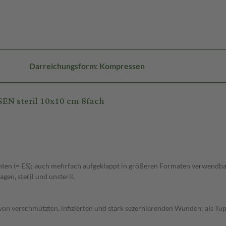
Darreichungsform: Kompressen
EN steril 10x10 cm 8fach
ten (= ES); auch mehrfach aufgeklappt in größeren Formaten verwendbar,
gen, steril und unsteril.
n verschmutzten, infizierten und stark sezernierenden Wunden; als Tupf