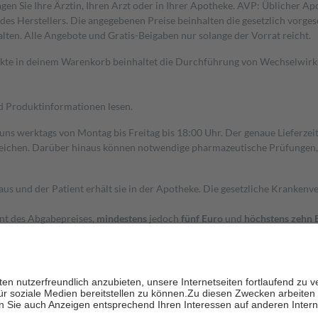
gen Sie Ihre Ärztin, Ihren Arzt oder in Ihrer Apotheke. AVP: Üblicher A
s Herstellers. Die angegebenen Preise beinhalten die gesetzlich vorgesc
alten. Alle Angebote und Gratis-Beigaben nur solange der Vorrat reicht.
dukte in deinem Warenkorb beinhaltet die Durchführung von Wechselwir
nd Produktinformationen lesen.
 uns werktags von Montag bis Freitag bis 18:00 Uhr. Der genaue Lieferze
ichen. Darüber hinaus können notwendige pharmazeutische Prüfungen, die
aus und der Patient erhält sie in der Apotheke. Die gesetzliche Krankenv
ent des Abgabepreises,
mindestens
jedoch
fünf Euro
und
höchstens zehn 
zehn Prozent der Kosten sowie zehn Euro je Verordnung.
rken und die besondere Stellung der Familie zu unterstützen, fallen
kein
 Ausnahme der Fahrkosten
 getragen werden