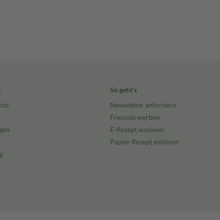
e
So geht's
nto
Newsletter anfordern
Freunde werben
gen
E-Rezept einlösen
Papier Rezept einlösen
g