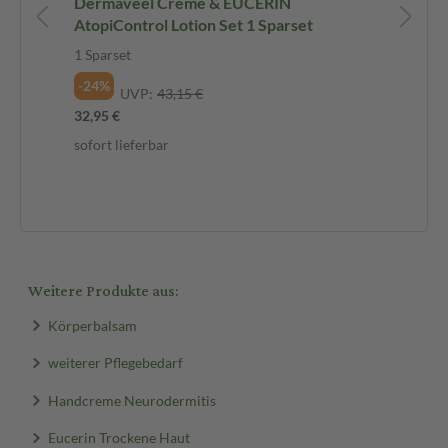
Dermaveel Creme & EUCERIN
Eu
AtopiControl Lotion Set 1 Sparset
In
1 
1 Sparset
1 S
-24%
-2
UVP:
43,15 €
32,95 €
47,
sofort lieferbar
sof
Weitere Produkte aus:
Körperbalsam
weiterer Pflegebedarf
Handcreme Neurodermitis
Eucerin Trockene Haut