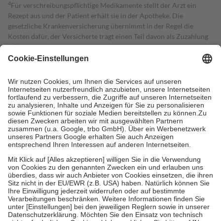
4
Für verschreibungspflichtige Medikamente stellt der Arzt ein
Rezept aus und der Patient erhält sie in der Apotheke. Die
gesetzliche Krankenversicherung übernimmt in der Regel die
Kosten dafür, der Versicherte trägt einen Teil davon als Zuzahlung
mit.
Grundsätzlich leisten Mitglieder Zuzahlungen in Höhe von zehn
Prozent des Abgabepreises,
mindestens
jedoch
fünf Euro
und
höchstens zehn Euro.
Es sind jedoch nie mehr als die tatsächlichen
Kosten der Leistung zu entrichten.
Diese Regeln gelten grundsätzlich auch für Online-Apotheken.
Bei Heilmitteln und häuslicher Krankenpflege beträgt die
Zuzahlung zehn Prozent der Kosten sowie zehn Euro je
Verordnung.
Um das Engagement der Versicherten für ihre eigene Gesundheit zu
stärken und die besondere Stellung der Familie zu unterstützen,
fallen
keine Zuzahlungen
an bei:
• Kindern und Jugendlichen bis zum vollendeten 18. Lebensjahr
mit Ausnahme der Fahrkosten
• Untersuchungen zur Vorsorge und Früherkennung, die von der
GKV getragen werden
• empfohlenen Schutzimpfungen