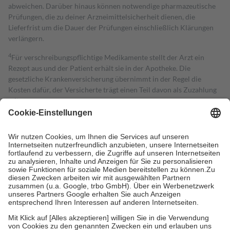
abweichen. Darüber hinaus können notwendige pharmazeutische
Prüfungen, die zu deiner Arzneimittelsicherheit dienen, die
Lieferfrist um die Dauer der Prüfungen einschließlich Klärungen
verlängern.
4
Für verschreibungspflichtige Medikamente stellt der Arzt ein
Rezept aus und der Patient erhält sie in der Apotheke. Die
gesetzliche Krankenversicherung übernimmt in der Regel die
Kosten dafür, der Versicherte trägt einen Teil davon als Zuzahlung
mit.
Grundsätzlich leisten Mitglieder Zuzahlungen in Höhe von zehn
Prozent des Abgabepreises,
mindestens
jedoch
fünf Euro
und
höchstens zehn Euro.
Es sind jedoch nie mehr als die tatsächlichen
Kosten der Leistung zu entrichten.
Diese Regeln gelten grundsätzlich auch für Online-Apotheken.
Bei Heilmitteln und häuslicher Krankenpflege beträgt die
Zuzahlung zehn Prozent der Kosten sowie zehn Euro je
Verordnung.
Um das Engagement der Versicherten für ihre eigene Gesundheit zu
stärken und die besondere Stellung der Familie zu unterstützen,
fallen
keine Zuzahlungen
an bei:
• Kindern und Jugendlichen bis zum vollendeten 18. Lebensjahr