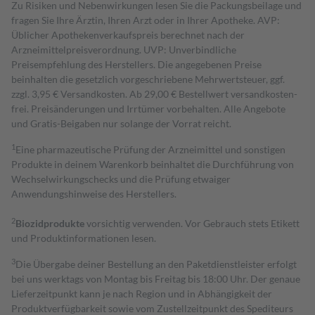
Zu Risiken und Nebenwirkungen lesen Sie die Packungsbeilage und
fragen Sie Ihre Ärztin, Ihren Arzt oder in Ihrer Apotheke. AVP:
Üblicher Apothekenverkaufspreis berechnet nach der
Arzneimittelpreisverordnung. UVP: Unverbindliche
Preisempfehlung des Herstellers. Die angegebenen Preise
beinhalten die gesetzlich vorgeschriebene Mehrwertsteuer, ggf.
zzgl. 3,95 € Versandkosten. Ab 29,00 € Bestell­wert versand­kosten­
frei. Preisänderungen und Irrtümer vorbehalten. Alle Angebote
und Gratis-Beigaben nur solange der Vorrat reicht.
1
Eine pharmazeutische Prüfung der Arzneimittel und sonstigen
Produkte in deinem Warenkorb beinhaltet die Durchführung von
Wechselwirkungschecks und die Prüfung etwaiger
Anwendungshinweise des Herstellers.
2
Biozidprodukte
vorsichtig verwenden. Vor Gebrauch stets Etikett
und Produktinformationen lesen.
3
Die Übergabe deiner Bestellung an den Paketdienstleister erfolgt
bei uns werktags von Montag bis Freitag bis 18:00 Uhr. Der genaue
Lieferzeitpunkt kann je nach Region und in Abhängigkeit der
Produktverfügbarkeit sowie vom Zustellzeitpunkt des Spediteurs