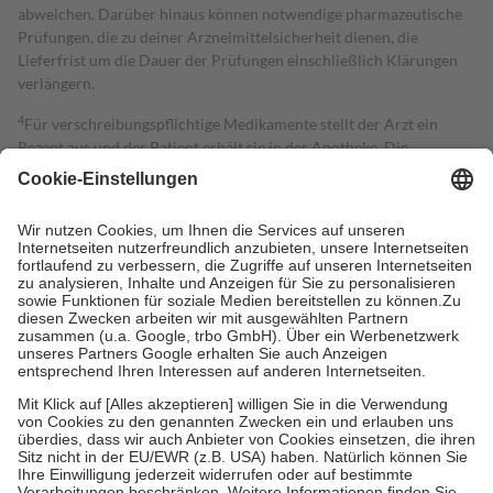
abweichen. Darüber hinaus können notwendige pharmazeutische
Prüfungen, die zu deiner Arzneimittelsicherheit dienen, die
Lieferfrist um die Dauer der Prüfungen einschließlich Klärungen
verlängern.
4
Für verschreibungspflichtige Medikamente stellt der Arzt ein
Rezept aus und der Patient erhält sie in der Apotheke. Die
gesetzliche Krankenversicherung übernimmt in der Regel die
Kosten dafür, der Versicherte trägt einen Teil davon als Zuzahlung
mit.
Grundsätzlich leisten Mitglieder Zuzahlungen in Höhe von zehn
Prozent des Abgabepreises,
mindestens
jedoch
fünf Euro
und
höchstens zehn Euro.
Es sind jedoch nie mehr als die tatsächlichen
Kosten der Leistung zu entrichten.
Diese Regeln gelten grundsätzlich auch für Online-Apotheken.
Bei Heilmitteln und häuslicher Krankenpflege beträgt die
Zuzahlung zehn Prozent der Kosten sowie zehn Euro je
Verordnung.
Um das Engagement der Versicherten für ihre eigene Gesundheit zu
stärken und die besondere Stellung der Familie zu unterstützen,
fallen
keine Zuzahlungen
an bei: