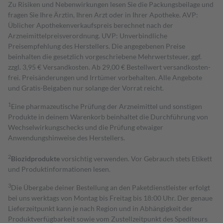
Zu Risiken und Nebenwirkungen lesen Sie die Packungsbeilage und
fragen Sie Ihre Ärztin, Ihren Arzt oder in Ihrer Apotheke. AVP:
Üblicher Apothekenverkaufspreis berechnet nach der
Arzneimittelpreisverordnung. UVP: Unverbindliche
Preisempfehlung des Herstellers. Die angegebenen Preise
beinhalten die gesetzlich vorgeschriebene Mehrwertsteuer, ggf.
zzgl. 3,95 € Versandkosten. Ab 29,00 € Bestell­wert versand­kosten­
frei. Preisänderungen und Irrtümer vorbehalten. Alle Angebote
und Gratis-Beigaben nur solange der Vorrat reicht.
1
Eine pharmazeutische Prüfung der Arzneimittel und sonstigen
Produkte in deinem Warenkorb beinhaltet die Durchführung von
Wechselwirkungschecks und die Prüfung etwaiger
Anwendungshinweise des Herstellers.
2
Biozidprodukte
vorsichtig verwenden. Vor Gebrauch stets Etikett
und Produktinformationen lesen.
3
Die Übergabe deiner Bestellung an den Paketdienstleister erfolgt
bei uns werktags von Montag bis Freitag bis 18:00 Uhr. Der genaue
Lieferzeitpunkt kann je nach Region und in Abhängigkeit der
Produktverfügbarkeit sowie vom Zustellzeitpunkt des Spediteurs