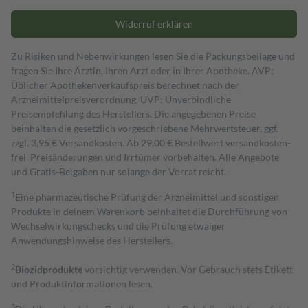
Widerruf erklären
Zu Risiken und Nebenwirkungen lesen Sie die Packungsbeilage und
fragen Sie Ihre Ärztin, Ihren Arzt oder in Ihrer Apotheke. AVP:
Üblicher Apothekenverkaufspreis berechnet nach der
Arzneimittelpreisverordnung. UVP: Unverbindliche
Preisempfehlung des Herstellers. Die angegebenen Preise
beinhalten die gesetzlich vorgeschriebene Mehrwertsteuer, ggf.
zzgl. 3,95 € Versandkosten. Ab 29,00 € Bestell­wert versand­kosten­
frei. Preisänderungen und Irrtümer vorbehalten. Alle Angebote
und Gratis-Beigaben nur solange der Vorrat reicht.
1
Eine pharmazeutische Prüfung der Arzneimittel und sonstigen
Produkte in deinem Warenkorb beinhaltet die Durchführung von
Wechselwirkungschecks und die Prüfung etwaiger
Anwendungshinweise des Herstellers.
2
Biozidprodukte
vorsichtig verwenden. Vor Gebrauch stets Etikett
und Produktinformationen lesen.
3