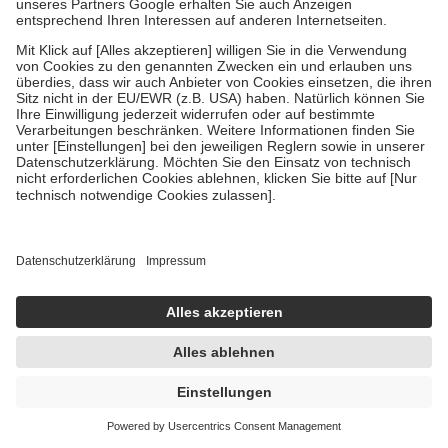
Um das Engagement der Versicherten für ihre eigene Gesundheit zu
stärken und die besondere Stellung der Familie zu unterstützen,
fallen
keine Zuzahlungen
an bei:
• Kindern und Jugendlichen bis zum vollendeten 18. Lebensjahr
mit Ausnahme der Fahrkosten
• Untersuchungen zur Vorsorge und Früherkennung, die von der
GKV getragen werden
• empfohlenen Schutzimpfungen
• Harn- und Blutteststreifen
Wir nutzen Trusted Shops als unabhängigen Dienstleister für die
Einholung von Bewertungen. Trusted Shops hat Maßnahmen
getroffen, um sicherzustellen, dass es sich um echte Bewertungen
handelt. Mehr Informationen findest du hier:
https://help.etrusted.com/hc/de/articles/4419944605341
Einige Bilder und Inhalte wurden unter Zuhilfenahme künstlicher
Intelligenz erstellt.
UVP:
39,95 €
33,73 €