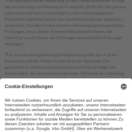
Die Übergabe deiner Bestellung an den Paketdienstleister erfolgt
bei uns werktags von Montag bis Freitag bis 18:00 Uhr. Der genaue
Lieferzeitpunkt kann je nach Region und in Abhängigkeit der
Produktverfügbarkeit sowie vom Zustellzeitpunkt des Spediteurs
abweichen. Darüber hinaus können notwendige pharmazeutische
Prüfungen, die zu deiner Arzneimittelsicherheit dienen, die
Lieferfrist um die Dauer der Prüfungen einschließlich Klärungen
verlängern.
4
Für verschreibungspflichtige Medikamente stellt der Arzt ein
Rezept aus und der Patient erhält sie in der Apotheke. Die
gesetzliche Krankenversicherung übernimmt in der Regel die
Kosten dafür, der Versicherte trägt einen Teil davon als Zuzahlung
mit.
Grundsätzlich leisten Mitglieder Zuzahlungen in Höhe von zehn
Prozent des Abgabepreises,
mindestens
jedoch
fünf Euro
und
höchstens zehn Euro.
Es sind jedoch nie mehr als die tatsächlichen
Kosten der Leistung zu entrichten.
Diese Regeln gelten grundsätzlich auch für Online-Apotheken.
Bei Heilmitteln und häuslicher Krankenpflege beträgt die
Zuzahlung zehn Prozent der Kosten sowie zehn Euro je
Verordnung.