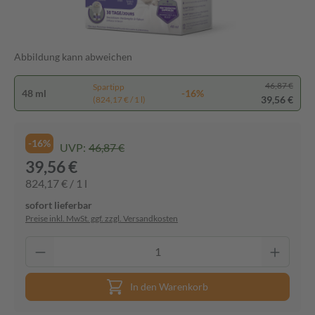
Abbildung kann abweichen
46,87 €
Spartipp
48 ml
-16%
39,56 €
(824,17 € / 1 l)
-16%
UVP:
46,87 €
39,56 €
824,17 € / 1 l
sofort lieferbar
Preise inkl. MwSt. ggf. zzgl. Versandkosten
In den Warenkorb