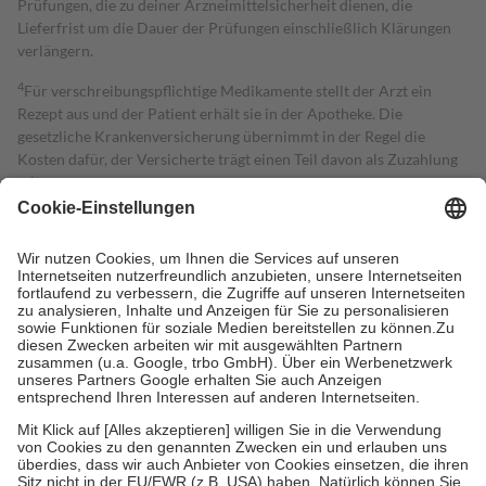
Prüfungen, die zu deiner Arzneimittelsicherheit dienen, die
Lieferfrist um die Dauer der Prüfungen einschließlich Klärungen
verlängern.
4
Für verschreibungspflichtige Medikamente stellt der Arzt ein
Rezept aus und der Patient erhält sie in der Apotheke. Die
gesetzliche Krankenversicherung übernimmt in der Regel die
Kosten dafür, der Versicherte trägt einen Teil davon als Zuzahlung
mit.
Grundsätzlich leisten Mitglieder Zuzahlungen in Höhe von zehn
Prozent des Abgabepreises,
mindestens
jedoch
fünf Euro
und
höchstens zehn Euro.
Es sind jedoch nie mehr als die tatsächlichen
Kosten der Leistung zu entrichten.
Diese Regeln gelten grundsätzlich auch für Online-Apotheken.
Bei Heilmitteln und häuslicher Krankenpflege beträgt die
Zuzahlung zehn Prozent der Kosten sowie zehn Euro je
Verordnung.
Um das Engagement der Versicherten für ihre eigene Gesundheit zu
stärken und die besondere Stellung der Familie zu unterstützen,
fallen
keine Zuzahlungen
an bei:
• Kindern und Jugendlichen bis zum vollendeten 18. Lebensjahr
mit Ausnahme der Fahrkosten