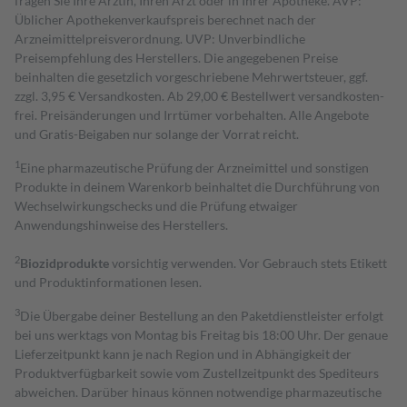
fragen Sie Ihre Ärztin, Ihren Arzt oder in Ihrer Apotheke. AVP:
Üblicher Apothekenverkaufspreis berechnet nach der
Arzneimittelpreisverordnung. UVP: Unverbindliche
Preisempfehlung des Herstellers. Die angegebenen Preise
beinhalten die gesetzlich vorgeschriebene Mehrwertsteuer, ggf.
zzgl. 3,95 € Versandkosten. Ab 29,00 € Bestell­wert versand­kosten­
frei. Preisänderungen und Irrtümer vorbehalten. Alle Angebote
und Gratis-Beigaben nur solange der Vorrat reicht.
1
Eine pharmazeutische Prüfung der Arzneimittel und sonstigen
Produkte in deinem Warenkorb beinhaltet die Durchführung von
Wechselwirkungschecks und die Prüfung etwaiger
Anwendungshinweise des Herstellers.
2
Biozidprodukte
vorsichtig verwenden. Vor Gebrauch stets Etikett
und Produktinformationen lesen.
3
Die Übergabe deiner Bestellung an den Paketdienstleister erfolgt
bei uns werktags von Montag bis Freitag bis 18:00 Uhr. Der genaue
Lieferzeitpunkt kann je nach Region und in Abhängigkeit der
Produktverfügbarkeit sowie vom Zustellzeitpunkt des Spediteurs
abweichen. Darüber hinaus können notwendige pharmazeutische