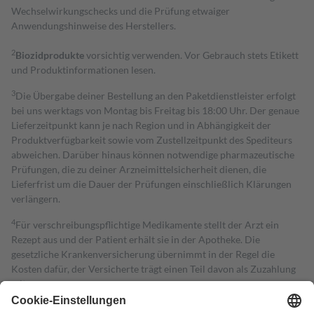
Wechselwirkungschecks und die Prüfung etwaiger
Anwendungshinweise des Herstellers.
2
Biozidprodukte
vorsichtig verwenden. Vor Gebrauch stets Etikett
und Produktinformationen lesen.
3
Die Übergabe deiner Bestellung an den Paketdienstleister erfolgt
bei uns werktags von Montag bis Freitag bis 18:00 Uhr. Der genaue
Lieferzeitpunkt kann je nach Region und in Abhängigkeit der
Produktverfügbarkeit sowie vom Zustellzeitpunkt des Spediteurs
abweichen. Darüber hinaus können notwendige pharmazeutische
Prüfungen, die zu deiner Arzneimittelsicherheit dienen, die
Lieferfrist um die Dauer der Prüfungen einschließlich Klärungen
verlängern.
4
Für verschreibungspflichtige Medikamente stellt der Arzt ein
Rezept aus und der Patient erhält sie in der Apotheke. Die
gesetzliche Krankenversicherung übernimmt in der Regel die
Kosten dafür, der Versicherte trägt einen Teil davon als Zuzahlung
mit.
Grundsätzlich leisten Mitglieder Zuzahlungen in Höhe von zehn
Prozent des Abgabepreises,
mindestens
jedoch
fünf Euro
und