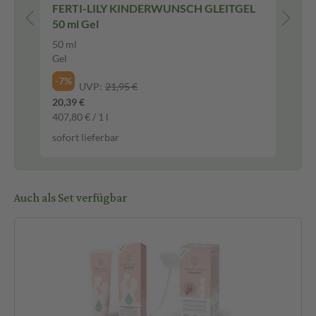
FERTI-LILY KINDERWUNSCH GLEITGEL
Fo
50 ml Gel
50 ml
90 
Gel
Fil
-7%
-2
UVP:
21,95 €
20,39 €
7,8
407,80 € / 1 l
916
sofort lieferbar
sof
Auch als Set verfügbar