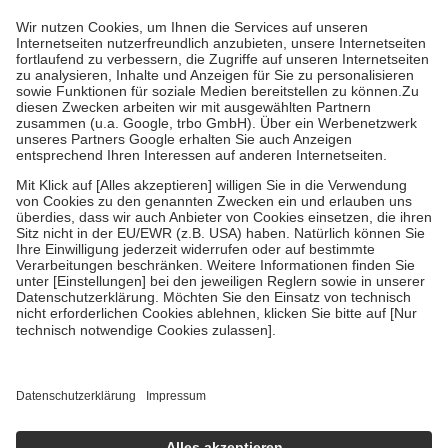
höchstens zehn Euro.
Es sind jedoch nie mehr als die tatsächlichen
Kosten der Leistung zu entrichten.
Diese Regeln gelten grundsätzlich auch für Online-Apotheken.
Bei Heilmitteln und häuslicher Krankenpflege beträgt die
Zuzahlung zehn Prozent der Kosten sowie zehn Euro je
Verordnung.
Um das Engagement der Versicherten für ihre eigene Gesundheit zu
stärken und die besondere Stellung der Familie zu unterstützen,
fallen
keine Zuzahlungen
an bei:
• Kindern und Jugendlichen bis zum vollendeten 18. Lebensjahr
mit Ausnahme der Fahrkosten
• Untersuchungen zur Vorsorge und Früherkennung, die von der
GKV getragen werden
• empfohlenen Schutzimpfungen
• Harn- und Blutteststreifen
Wir nutzen Trusted Shops als unabhängigen Dienstleister für die
Einholung von Bewertungen. Trusted Shops hat Maßnahmen
getroffen, um sicherzustellen, dass es sich um echte Bewertungen
handelt. Mehr Informationen findest du hier:
https://help.etrusted.com/hc/de/articles/4419944605341