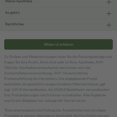
Meine Apotheke
So geht's
Rechtliches
Widerruf erklären
Zu Risiken und Nebenwirkungen lesen Sie die Packungsbeilage und
fragen Sie Ihre Ärztin, Ihren Arzt oder in Ihrer Apotheke. AVP:
Üblicher Apothekenverkaufspreis berechnet nach der
Arzneimittelpreisverordnung. UVP: Unverbindliche
Preisempfehlung des Herstellers. Die angegebenen Preise
beinhalten die gesetzlich vorgeschriebene Mehrwertsteuer, ggf.
zzgl. 3,95 € Versandkosten. Ab 29,00 € Bestell­wert versand­kosten­
frei. Preisänderungen und Irrtümer vorbehalten. Alle Angebote
und Gratis-Beigaben nur solange der Vorrat reicht.
1
Eine pharmazeutische Prüfung der Arzneimittel und sonstigen
Produkte in deinem Warenkorb beinhaltet die Durchführung von