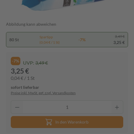
Abbildung kann abweichen
3,49 €
Spartipp
80 St
-7%
3,25 €
(0,04 € / 1 St)
-7%
UVP:
3,49 €
3,25 €
0,04 € / 1 St
sofort lieferbar
Preise inkl. MwSt. ggf. zzgl. Versandkosten
In den Warenkorb