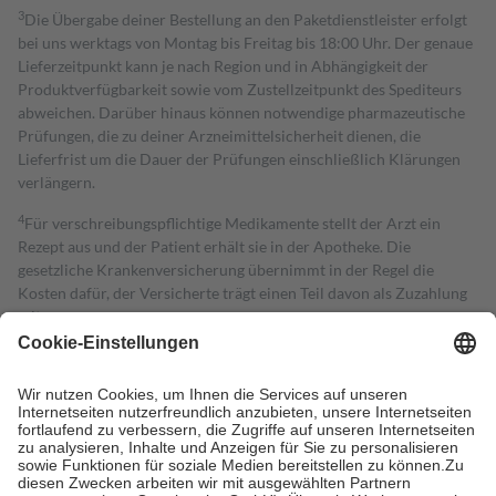
3
Die Übergabe deiner Bestellung an den Paketdienstleister erfolgt
bei uns werktags von Montag bis Freitag bis 18:00 Uhr. Der genaue
Lieferzeitpunkt kann je nach Region und in Abhängigkeit der
Produktverfügbarkeit sowie vom Zustellzeitpunkt des Spediteurs
abweichen. Darüber hinaus können notwendige pharmazeutische
Prüfungen, die zu deiner Arzneimittelsicherheit dienen, die
Lieferfrist um die Dauer der Prüfungen einschließlich Klärungen
verlängern.
4
Für verschreibungspflichtige Medikamente stellt der Arzt ein
Rezept aus und der Patient erhält sie in der Apotheke. Die
gesetzliche Krankenversicherung übernimmt in der Regel die
Kosten dafür, der Versicherte trägt einen Teil davon als Zuzahlung
mit.
Grundsätzlich leisten Mitglieder Zuzahlungen in Höhe von zehn
Prozent des Abgabepreises,
mindestens
jedoch
fünf Euro
und
höchstens zehn Euro.
Es sind jedoch nie mehr als die tatsächlichen
Kosten der Leistung zu entrichten.
Diese Regeln gelten grundsätzlich auch für Online-Apotheken.
Bei Heilmitteln und häuslicher Krankenpflege beträgt die
Zuzahlung zehn Prozent der Kosten sowie zehn Euro je