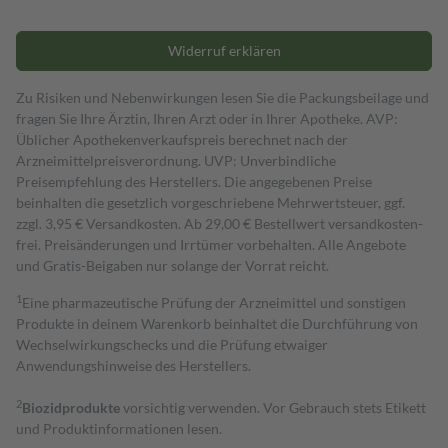
Widerruf erklären
Zu Risiken und Nebenwirkungen lesen Sie die Packungsbeilage und
fragen Sie Ihre Ärztin, Ihren Arzt oder in Ihrer Apotheke. AVP:
Üblicher Apothekenverkaufspreis berechnet nach der
Arzneimittelpreisverordnung. UVP: Unverbindliche
Preisempfehlung des Herstellers. Die angegebenen Preise
beinhalten die gesetzlich vorgeschriebene Mehrwertsteuer, ggf.
zzgl. 3,95 € Versandkosten. Ab 29,00 € Bestell­wert versand­kosten­
frei. Preisänderungen und Irrtümer vorbehalten. Alle Angebote
und Gratis-Beigaben nur solange der Vorrat reicht.
1
Eine pharmazeutische Prüfung der Arzneimittel und sonstigen
Produkte in deinem Warenkorb beinhaltet die Durchführung von
Wechselwirkungschecks und die Prüfung etwaiger
Anwendungshinweise des Herstellers.
2
Biozidprodukte
vorsichtig verwenden. Vor Gebrauch stets Etikett
und Produktinformationen lesen.