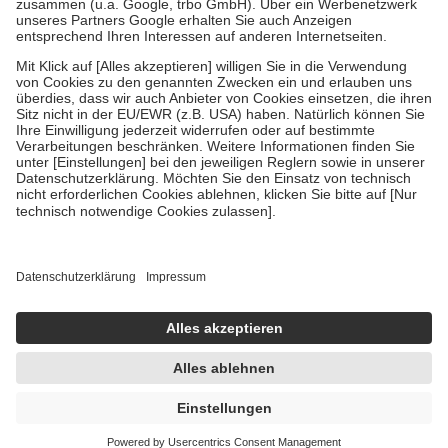
Verordnung.
Um das Engagement der Versicherten für ihre eigene Gesundheit zu
stärken und die besondere Stellung der Familie zu unterstützen,
fallen
keine Zuzahlungen
an bei:
• Kindern und Jugendlichen bis zum vollendeten 18. Lebensjahr
mit Ausnahme der Fahrkosten
• Untersuchungen zur Vorsorge und Früherkennung, die von der
GKV getragen werden
• empfohlenen Schutzimpfungen
• Harn- und Blutteststreifen
Wir nutzen Trusted Shops als unabhängigen Dienstleister für die
Einholung von Bewertungen. Trusted Shops hat Maßnahmen
getroffen, um sicherzustellen, dass es sich um echte Bewertungen
handelt. Mehr Informationen findest du hier:
https://help.etrusted.com/hc/de/articles/4419944605341
Einige Bilder und Inhalte wurden unter Zuhilfenahme künstlicher
Intelligenz erstellt.
UVP:
3,49 €
3,25 €