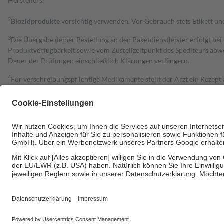
Herstellers.
2
Biozidprodukte
vorsichtig verwenden. Vor Gebrauch stets Etikett u
3
Die Übergabe deiner Bestellung an den Paketdienstleister erfolgt bei
Produktverfügbarkeit sowie vom Zustellzeitpunkt des Spediteurs abwe
Dauer der Prüfungen einschließlich Klärungen verlängern.
4
Für verschreibungspflichtige Medikamente stellt der Arzt ein Rezept 
trägt einen Teil davon als Zuzahlung mit.
Grundsätzlich leisten Mitglieder Zuzahlungen in Höhe von zehn Proz
zu entrichten.
Diese Regeln gelten grundsätzlich auch für Online-Apotheken.
Bei Heilmitteln und häuslicher Krankenpflege beträgt die Zuzahlung 
Um das Engagement der Versicherten für ihre eigene Gesundheit zu stä
• Kindern und Jugendlichen bis zum vollendeten 18. Lebensjahr mit
• Untersuchungen zur Vorsorge und Früherkennung, die von der GKV
• empfohlenen Schutzimpfungen
• Harn- und Blutteststreifen
Wir nutzen Trusted Shops als unabhängigen Dienstleister für die Ein
Informationen findest du hier: https://help.etrusted.com/hc/de/arti