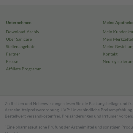
Unternehmen
Meine Apothek
Download-Archiv
Mein Kundenko
Über Sanicare
Mein Merkzettel
Stellenangebote
Meine Bestellun
Partner
Kontakt
Presse
Neuregistrierun
Affiliate Programm
Zu Risiken und Nebenwirkungen lesen Sie die Packungsbeilage und fra
Arzneimittelpreisverordnung. UVP: Unverbindliche Preisempfehlung de
Bestell­wert versand­kosten­frei. Preisänderungen und Irrtümer vorbeh
1
Eine pharmazeutische Prüfung der Arzneimittel und sonstigen Pro