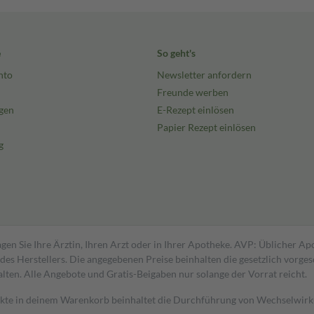
e
So geht's
nto
Newsletter anfordern
Freunde werben
gen
E-Rezept einlösen
Papier Rezept einlösen
g
gen Sie Ihre Ärztin, Ihren Arzt oder in Ihrer Apotheke. AVP: Üblicher A
s Herstellers. Die angegebenen Preise beinhalten die gesetzlich vorgesc
alten. Alle Angebote und Gratis-Beigaben nur solange der Vorrat reicht.
dukte in deinem Warenkorb beinhaltet die Durchführung von Wechselwir