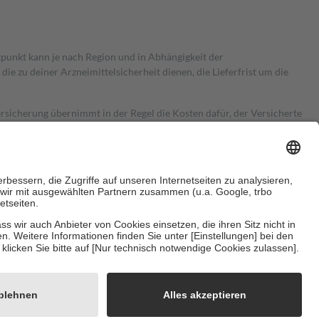
itpunkt kann je nach Region und in Abhängigkeit der
 zu deiner Arzneimittelsicherheit dienen, die Lieferfrist um die
ersicherung übernimmt in der Regel die Kosten dafür, der Versicherte
Euro.
Es sind jedoch nie mehr als die tatsächlichen Kosten der Leistung
e Zuzahlungen
an bei:
herzustellen, dass es sich um echte Bewertungen handelt. Mehr