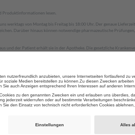
nd Produktinformationen lesen.
 uns werktags von Montag bis Freitag bis 18:00 Uhr. Der genaue Lieferze
ichen. Darüber hinaus können notwendige pharmazeutische Prüfungen, die
aus und der Patient erhält sie in der Apotheke. Die gesetzliche Krankenv
ent des Abgabepreises,
mindestens
jedoch
fünf Euro
und
höchstens zehn 
zehn Prozent der Kosten sowie zehn Euro je Verordnung.
rken und die besondere Stellung der Familie zu unterstützen, fallen
kein
 Ausnahme der Fahrkosten
 getragen werden
holung von Bewertungen. Trusted Shops hat Maßnahmen getroffen, um sic
cles/4419944605341