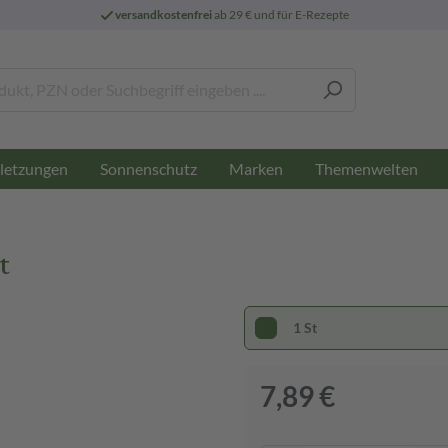
versandkostenfrei
ab 29 € und für E-Rezepte
letzungen
Sonnenschutz
Marken
Themenwelten
t
1 St
7,89 €