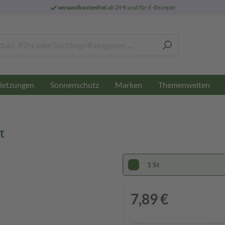
versandkostenfrei
ab 29 € und für E-Rezepte
letzungen
Sonnenschutz
Marken
Themenwelten
t
1 St
7,89 €