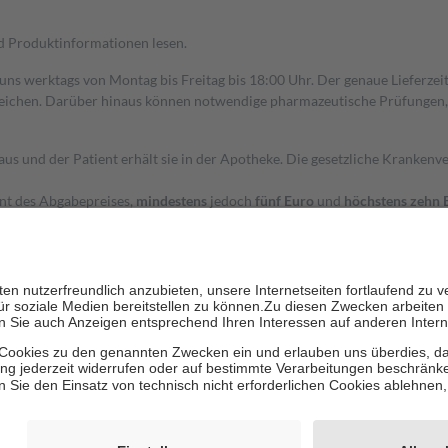
nd Produktinformationen lesen.
 uns werktags von Montag bis Freitag bis 18:00 Uhr. Der genaue Lieferze
ichen. Darüber hinaus können notwendige pharmazeutische Prüfungen, die
aus und der Patient erhält sie in der Apotheke. Die gesetzliche Krankenv
ent des Abgabepreises,
mindestens
jedoch
fünf Euro
und
höchstens zehn 
zehn Prozent der Kosten sowie zehn Euro je Verordnung.
rken und die besondere Stellung der Familie zu unterstützen, fallen
kein
 Ausnahme der Fahrkosten
 getragen werden
holung von Bewertungen. Trusted Shops hat Maßnahmen getroffen, um sic
cles/4419944605341