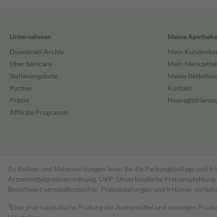
Unternehmen
Meine Apothek
Download-Archiv
Mein Kundenko
Über Sanicare
Mein Merkzettel
Stellenangebote
Meine Bestellun
Partner
Kontakt
Presse
Neuregistrierun
Affiliate Programm
Zu Risiken und Nebenwirkungen lesen Sie die Packungsbeilage und fra
Arzneimittelpreisverordnung. UVP: Unverbindliche Preisempfehlung de
Bestell­wert versand­kosten­frei. Preisänderungen und Irrtümer vorbeh
1
Eine pharmazeutische Prüfung der Arzneimittel und sonstigen Pro