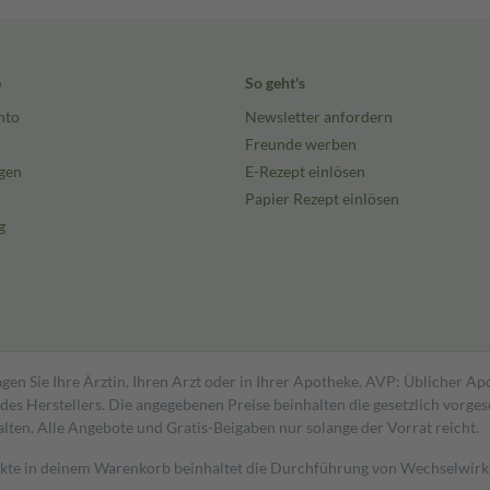
e
So geht's
nto
Newsletter anfordern
Freunde werben
gen
E-Rezept einlösen
Papier Rezept einlösen
g
gen Sie Ihre Ärztin, Ihren Arzt oder in Ihrer Apotheke. AVP: Üblicher A
s Herstellers. Die angegebenen Preise beinhalten die gesetzlich vorgesc
alten. Alle Angebote und Gratis-Beigaben nur solange der Vorrat reicht.
dukte in deinem Warenkorb beinhaltet die Durchführung von Wechselwir