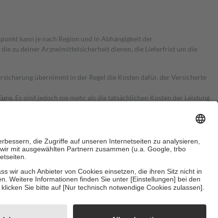
itpunkt kann je nach Region und in Abhängigkeit der
 zu deiner Arzneimittelsicherheit dienen, die Lieferfrist um die
ersicherung übernimmt in der Regel die Kosten dafür, der Versicherte
Euro.
Es sind jedoch nie mehr als die tatsächlichen Kosten der Leistung
e Zuzahlungen
an bei:
herzustellen, dass es sich um echte Bewertungen handelt. Mehr