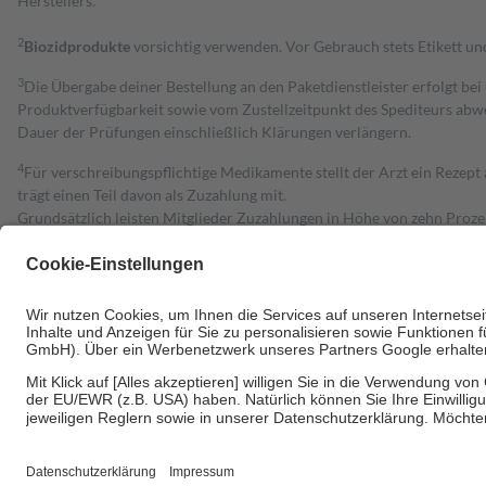
Herstellers.
2
Biozidprodukte
vorsichtig verwenden. Vor Gebrauch stets Etikett u
3
Die Übergabe deiner Bestellung an den Paketdienstleister erfolgt bei
Produktverfügbarkeit sowie vom Zustellzeitpunkt des Spediteurs abwe
Dauer der Prüfungen einschließlich Klärungen verlängern.
4
Für verschreibungspflichtige Medikamente stellt der Arzt ein Rezept 
trägt einen Teil davon als Zuzahlung mit.
Grundsätzlich leisten Mitglieder Zuzahlungen in Höhe von zehn Proz
zu entrichten.
Diese Regeln gelten grundsätzlich auch für Online-Apotheken.
Bei Heilmitteln und häuslicher Krankenpflege beträgt die Zuzahlung 
Um das Engagement der Versicherten für ihre eigene Gesundheit zu stä
• Kindern und Jugendlichen bis zum vollendeten 18. Lebensjahr mit
• Untersuchungen zur Vorsorge und Früherkennung, die von der GKV
• empfohlenen Schutzimpfungen
• Harn- und Blutteststreifen
Wir nutzen Trusted Shops als unabhängigen Dienstleister für die Ein
Informationen findest du hier: https://help.etrusted.com/hc/de/arti