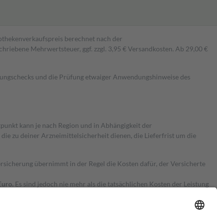
pothekenverkaufspreis berechnet nach der
hriebene Mehrwertsteuer, ggf. zzgl. 3,95 € Versandkosten. Ab 29,00 €
kungschecks und die Prüfung etwaiger Anwendungshinweise des
itpunkt kann je nach Region und in Abhängigkeit der
 zu deiner Arzneimittelsicherheit dienen, die Lieferfrist um die
ersicherung übernimmt in der Regel die Kosten dafür, der Versicherte
Euro.
Es sind jedoch nie mehr als die tatsächlichen Kosten der Leistung