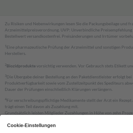
Zu Risiken und Nebenwirkungen lesen Sie die Packungsbeilage und fra
Arzneimittelpreisverordnung. UVP: Unverbindliche Preisempfehlung de
Bestell­wert versand­kosten­frei. Preisänderungen und Irrtümer vorbeh
1
Eine pharmazeutische Prüfung der Arzneimittel und sonstigen Pro
Herstellers.
2
Biozidprodukte
vorsichtig verwenden. Vor Gebrauch stets Etikett u
3
Die Übergabe deiner Bestellung an den Paketdienstleister erfolgt bei
Produktverfügbarkeit sowie vom Zustellzeitpunkt des Spediteurs abwe
Dauer der Prüfungen einschließlich Klärungen verlängern.
4
Für verschreibungspflichtige Medikamente stellt der Arzt ein Rezept 
trägt einen Teil davon als Zuzahlung mit.
Grundsätzlich leisten Mitglieder Zuzahlungen in Höhe von zehn Proz
zu entrichten.
Diese Regeln gelten grundsätzlich auch für Online-Apotheken.
Bei Heilmitteln und häuslicher Krankenpflege beträgt die Zuzahlung 