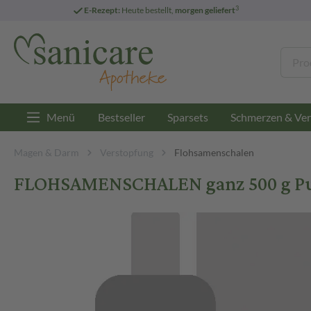
3
E-Rezept:
Heute bestellt,
morgen geliefert
Menü
Bestseller
Sparsets
Schmerzen & Ver
Magen & Darm
Verstopfung
Flohsamenschalen
FLOHSAMENSCHALEN ganz 500 g Pu