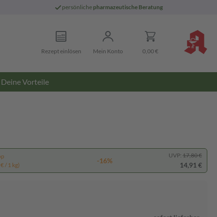
persönliche
pharmazeutische Beratung
Rezept einlösen
Mein Konto
0,00 €
Deine Vorteile
UVP:
17,80 €
pp
-16%
14,91 €
€ / 1 kg)