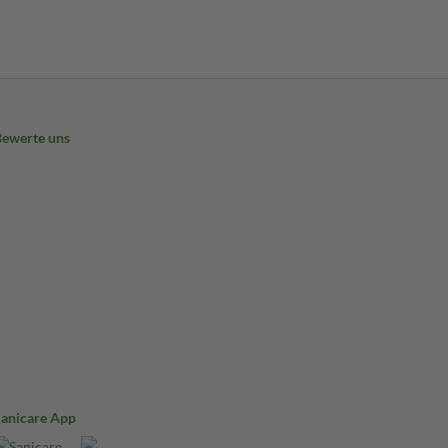
Bewerte uns
Sanicare App