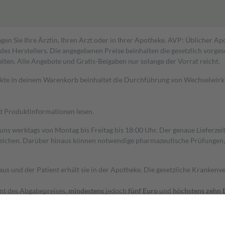
gen Sie Ihre Ärztin, Ihren Arzt oder in Ihrer Apotheke. AVP: Üblicher A
s Herstellers. Die angegebenen Preise beinhalten die gesetzlich vorgesc
alten. Alle Angebote und Gratis-Beigaben nur solange der Vorrat reicht.
dukte in deinem Warenkorb beinhaltet die Durchführung von Wechselwir
nd Produktinformationen lesen.
 uns werktags von Montag bis Freitag bis 18:00 Uhr. Der genaue Lieferze
ichen. Darüber hinaus können notwendige pharmazeutische Prüfungen, die
aus und der Patient erhält sie in der Apotheke. Die gesetzliche Krankenv
ent des Abgabepreises,
mindestens
jedoch
fünf Euro
und
höchstens zehn 
zehn Prozent der Kosten sowie zehn Euro je Verordnung.