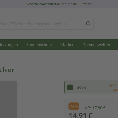
versandkostenfrei
ab 29 € und für E-Rezepte
letzungen
Sonnenschutz
Marken
Themenwelten
lver
Sparti
500 g
(29,82 
-16%
UVP:
17,80 €
14,91 €