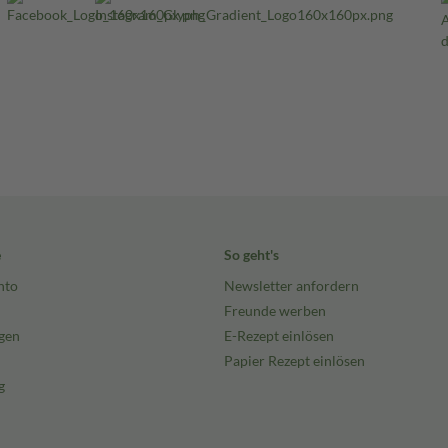
e
So geht's
nto
Newsletter anfordern
Freunde werben
gen
E-Rezept einlösen
Papier Rezept einlösen
g