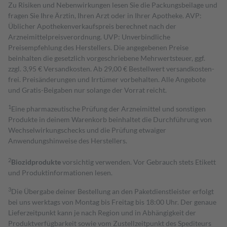
Zu Risiken und Nebenwirkungen lesen Sie die Packungsbeilage und
fragen Sie Ihre Ärztin, Ihren Arzt oder in Ihrer Apotheke. AVP:
Üblicher Apothekenverkaufspreis berechnet nach der
Arzneimittelpreisverordnung. UVP: Unverbindliche
Preisempfehlung des Herstellers. Die angegebenen Preise
beinhalten die gesetzlich vorgeschriebene Mehrwertsteuer, ggf.
zzgl. 3,95 € Versandkosten. Ab 29,00 € Bestell­wert versand­kosten­
frei. Preisänderungen und Irrtümer vorbehalten. Alle Angebote
und Gratis-Beigaben nur solange der Vorrat reicht.
1
Eine pharmazeutische Prüfung der Arzneimittel und sonstigen
Produkte in deinem Warenkorb beinhaltet die Durchführung von
Wechselwirkungschecks und die Prüfung etwaiger
Anwendungshinweise des Herstellers.
2
Biozidprodukte
vorsichtig verwenden. Vor Gebrauch stets Etikett
und Produktinformationen lesen.
3
Die Übergabe deiner Bestellung an den Paketdienstleister erfolgt
bei uns werktags von Montag bis Freitag bis 18:00 Uhr. Der genaue
Lieferzeitpunkt kann je nach Region und in Abhängigkeit der
Produktverfügbarkeit sowie vom Zustellzeitpunkt des Spediteurs