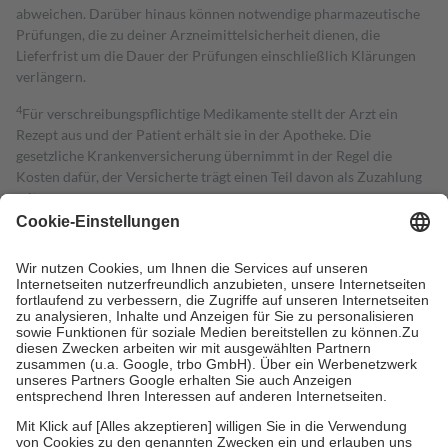
abweichen. Darüber hinaus können notwendige pharmazeutische
Prüfungen, die zu deiner Arzneimittelsicherheit dienen, die
Lieferfrist um die Dauer der Prüfungen einschließlich Klärungen
verlängern.
4
Für verschreibungspflichtige Medikamente stellt der Arzt ein
Rezept aus und der Patient erhält sie in der Apotheke. Die
gesetzliche Krankenversicherung übernimmt in der Regel die
Kosten dafür, der Versicherte trägt einen Teil davon als Zuzahlung
mit.
Grundsätzlich leisten Mitglieder Zuzahlungen in Höhe von zehn
Prozent des Abgabepreises,
mindestens
jedoch
fünf Euro
und
höchstens zehn Euro.
Es sind jedoch nie mehr als die tatsächlichen
Kosten der Leistung zu entrichten.
Diese Regeln gelten grundsätzlich auch für Online-Apotheken.
Bei Heilmitteln und häuslicher Krankenpflege beträgt die
Zuzahlung zehn Prozent der Kosten sowie zehn Euro je
Verordnung.
Um das Engagement der Versicherten für ihre eigene Gesundheit zu
stärken und die besondere Stellung der Familie zu unterstützen,
fallen
keine Zuzahlungen
an bei: