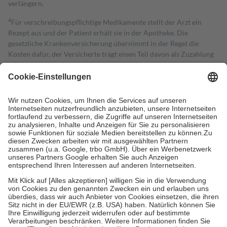
verlängern.
4
Für verschreibungspflichtige Medikamente stellt der Arzt ein
Rezept aus und der Patient erhält sie in der Apotheke. Die
gesetzliche Krankenversicherung übernimmt in der Regel die
Kosten dafür, der Versicherte trägt einen Teil davon als Zuzahlung
mit.
Grundsätzlich leisten Mitglieder Zuzahlungen in Höhe von zehn
Prozent des Abgabepreises,
mindestens
jedoch
fünf Euro
und
höchstens zehn Euro.
Es sind jedoch nie mehr als die tatsächlichen
Kosten der Leistung zu entrichten.
Diese Regeln gelten grundsätzlich auch für Online-Apotheken.
Bei Heilmitteln und häuslicher Krankenpflege beträgt die
Zuzahlung zehn Prozent der Kosten sowie zehn Euro je
Verordnung.
Um das Engagement der Versicherten für ihre eigene Gesundheit zu
stärken und die besondere Stellung der Familie zu unterstützen,
fallen
keine Zuzahlungen
an bei:
• Kindern und Jugendlichen bis zum vollendeten 18. Lebensjahr
mit Ausnahme der Fahrkosten
• Untersuchungen zur Vorsorge und Früherkennung, die von der
GKV getragen werden