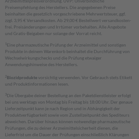
Arzneimittelpreisverordnung. UVP: Unverbindliche
Preisempfehlung des Herstellers. Die angegebenen Preise
beinhalten die gesetzlich vorgeschriebene Mehrwertsteuer, ggf.
zzgl. 3,95 € Versandkosten. Ab 29,00 € Bestell­wert versand­kosten­
frei. Preisänderungen und Irrtümer vorbehalten. Alle Angebote
und Gratis-Beigaben nur solange der Vorrat reicht.
1
Eine pharmazeutische Prüfung der Arzneimittel und sonstigen
Produkte in deinem Warenkorb beinhaltet die Durchführung von
Wechselwirkungschecks und die Prüfung etwaiger
Anwendungshinweise des Herstellers.
2
Biozidprodukte
vorsichtig verwenden. Vor Gebrauch stets Etikett
und Produktinformationen lesen.
3
Die Übergabe deiner Bestellung an den Paketdienstleister erfolgt
bei uns werktags von Montag bis Freitag bis 18:00 Uhr. Der genaue
Lieferzeitpunkt kann je nach Region und in Abhängigkeit der
Produktverfügbarkeit sowie vom Zustellzeitpunkt des Spediteurs
abweichen. Darüber hinaus können notwendige pharmazeutische
Prüfungen, die zu deiner Arzneimittelsicherheit dienen, die
Lieferfrist um die Dauer der Prüfungen einschließlich Klärungen